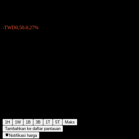
TWD188,00
2
-TWD0,50
-0,27%
Friday 05:30
1H
1W
1B
3B
1T
5T
Maks
Tambahkan ke daftar pantauan
Notifikasi harga