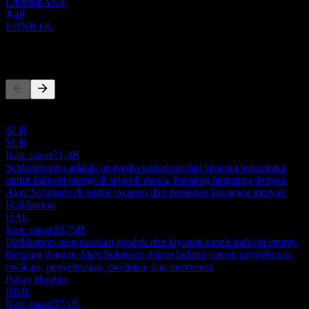
Equinor ASA
49
EQNR.OL
Pesaing
Daftar ini adalah analisis berdasarkan peristiwa pasar terbaru. Ini
bukan rekomendasi investasi.
SLB
SLB
Kap. pasar
71,4B
Schlumberger adalah penyedia teknologi dan layanan terkemuka
untuk industri energi di seluruh dunia, bersaing langsung dengan
Aker Solutions di sektor layanan dan peralatan lapangan minyak.
Halliburton
HAL
Kap. pasar
28,73B
Halliburton menawarkan produk dan layanan untuk industri energi,
bersaing dengan Aker Solutions dalam bidang seperti pengeboran,
evaluasi, penyelesaian, produksi, dan intervensi.
Baker Hughes
BKR
Kap. pasar
57,1B