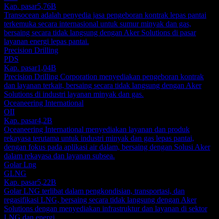
Kap. pasar
5,76B
Transocean adalah penyedia jasa pengeboran kontrak lepas pantai
terkemuka secara internasional untuk sumur minyak dan gas,
bersaing secara tidak langsung dengan Aker Solutions di pasar
layanan energi lepas pantai.
Precision Drilling
PDS
Kap. pasar
1,04B
Precision Drilling Corporation menyediakan pengeboran kontrak
dan layanan terkait, bersaing secara tidak langsung dengan Aker
Solutions di industri layanan minyak dan gas.
Oceaneering International
OII
Kap. pasar
4,2B
Oceaneering International menyediakan layanan dan produk
rekayasa terutama untuk industri minyak dan gas lepas pantai,
dengan fokus pada aplikasi air dalam, bersaing dengan Solusi Aker
dalam rekayasa dan layanan subsea.
Golar Lng
GLNG
Kap. pasar
5,22B
Golar LNG terlibat dalam pengkondisian, transportasi, dan
regasifikasi LNG, bersaing secara tidak langsung dengan Aker
Solutions dengan menyediakan infrastruktur dan layanan di sektor
LNG dan energi.