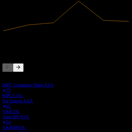
5,32B
Pendapatan
218,28M
Laba bersih
Orang juga mengikuti
Daftar ini didasarkan pada daftar pantauan pengguna Stock Events
yang mengikuti 1AKA.STU. Ini bukan rekomendasi investasi.
MPC Container Ships ASA
75
MPCC.OL
Var Energi ASA
62
VAR.OL
Aker BP ASA
54
AKRBP.OL