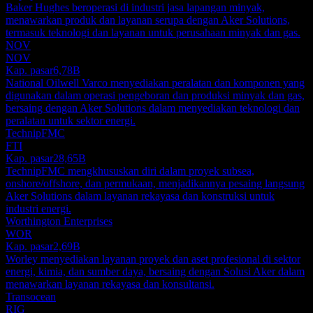
Baker Hughes beroperasi di industri jasa lapangan minyak,
menawarkan produk dan layanan serupa dengan Aker Solutions,
termasuk teknologi dan layanan untuk perusahaan minyak dan gas.
NOV
NOV
Kap. pasar
6,78B
National Oilwell Varco menyediakan peralatan dan komponen yang
digunakan dalam operasi pengeboran dan produksi minyak dan gas,
bersaing dengan Aker Solutions dalam menyediakan teknologi dan
peralatan untuk sektor energi.
TechnipFMC
FTI
Kap. pasar
28,65B
TechnipFMC mengkhususkan diri dalam proyek subsea,
onshore/offshore, dan permukaan, menjadikannya pesaing langsung
Aker Solutions dalam layanan rekayasa dan konstruksi untuk
industri energi.
Worthington Enterprises
WOR
Kap. pasar
2,69B
Worley menyediakan layanan proyek dan aset profesional di sektor
energi, kimia, dan sumber daya, bersaing dengan Solusi Aker dalam
menawarkan layanan rekayasa dan konsultansi.
Transocean
RIG