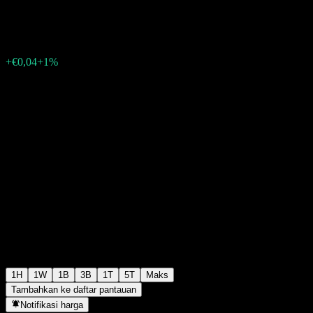
€3,82
298
+€0,04
+1%
08:32 Hari ini
1H
1W
1B
3B
1T
5T
Maks
Tambahkan ke daftar pantauan
Notifikasi harga