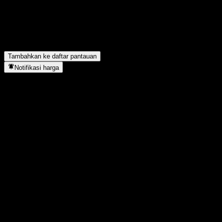
lalu?
▼
Berapa pendapatan Aker Solutions ASA tahun lalu?
▼
Berapa pendapatan bersih Aker Solutions ASA tahun lalu?
▼
Apakah Aker Solutions ASA membayar dividen?
▼
Aker Solutions ASA berada di sektor apa?
▼
Kapan Aker Solutions ASA menyelesaikan split saham?
▼
Tambahkan ke daftar pantauan
Notifikasi harga