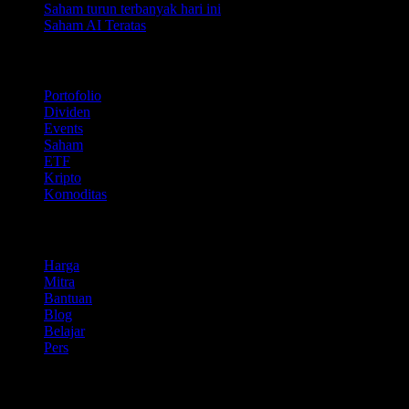
Saham turun terbanyak hari ini
Saham AI Teratas
Fitur
Portofolio
Dividen
Events
Saham
ETF
Kripto
Komoditas
company
Harga
Mitra
Bantuan
Blog
Belajar
Pers
Legal