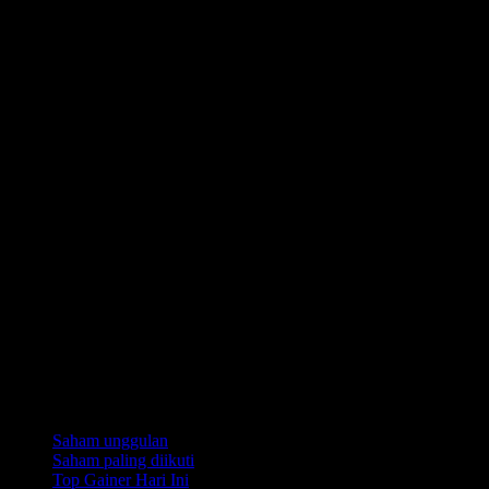
Koleksi
Saham unggulan
Saham paling diikuti
Top Gainer Hari Ini