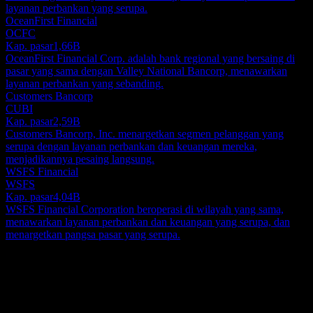
layanan perbankan yang serupa.
OceanFirst Financial
OCFC
Kap. pasar
1,66B
OceanFirst Financial Corp. adalah bank regional yang bersaing di
pasar yang sama dengan Valley National Bancorp, menawarkan
layanan perbankan yang sebanding.
Customers Bancorp
CUBI
Kap. pasar
2,59B
Customers Bancorp, Inc. menargetkan segmen pelanggan yang
serupa dengan layanan perbankan dan keuangan mereka,
menjadikannya pesaing langsung.
WSFS Financial
WSFS
Kap. pasar
4,04B
WSFS Financial Corporation beroperasi di wilayah yang sama,
menawarkan layanan perbankan dan keuangan yang serupa, dan
menargetkan pangsa pasar yang serupa.
Tentang
Valley National Bancorp, perusahaan induk untuk Valley National
Bank, menyediakan berbagai layanan keuangan yang mencakup