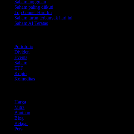
Saham unggulan
Saham paling diikuti
Top Gainer Hari Ini
Saham turun terbanyak hari ini
Saham AI Teratas
Fitur
Portofolio
Dividen
Events
Saham
ETF
Kripto
Komoditas
company
Harga
Mitra
Bantuan
Blog
Belajar
Pers