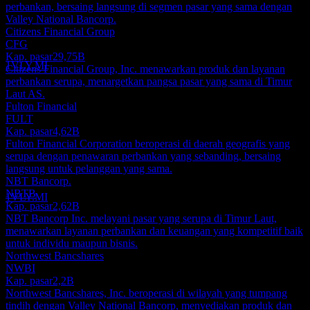
perbankan, bersaing langsung di segmen pasar yang sama dengan
Ex-dividen
Valley National Bancorp.
14
Citizens Financial Group
SEP
27
CFG
Valley National Bancorp
Kap. pasar
29,75B
Perkiraan
1VLY.MI
Citizens Financial Group, Inc. menawarkan produk dan layanan
perbankan serupa, menargetkan pangsa pasar yang sama di Timur
Laut AS.
Fulton Financial
FULT
Kap. pasar
4,62B
Pembayaran dividen
Fulton Financial Corporation beroperasi di daerah geografis yang
1
serupa dengan penawaran perbankan yang sebanding, bersaing
OCT
27
langsung untuk pelanggan yang sama.
Valley National Bancorp
NBT Bancorp.
Perkiraan
NBTB
1VLY.MI
Kap. pasar
2,62B
NBT Bancorp Inc. melayani pasar yang serupa di Timur Laut,
menawarkan layanan perbankan dan keuangan yang kompetitif baik
untuk individu maupun bisnis.
Northwest Bancshares
NWBI
Kap. pasar
2,2B
Northwest Bancshares, Inc. beroperasi di wilayah yang tumpang
tindih dengan Valley National Bancorp, menyediakan produk dan