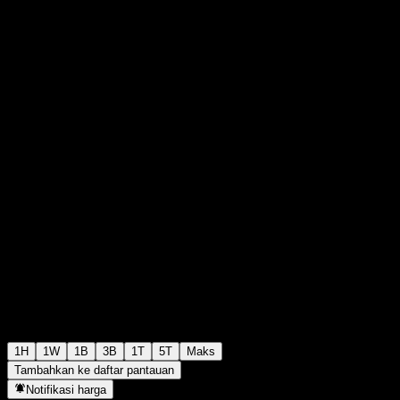
€13,00
146
+€0,00
+0%
Thursday 07:00
1H
1W
1B
3B
1T
5T
Maks
Tambahkan ke daftar pantauan
Notifikasi harga