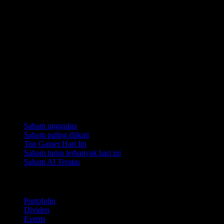
Koleksi
Saham unggulan
Saham paling diikuti
Top Gainer Hari Ini
Saham turun terbanyak hari ini
Saham AI Teratas
Fitur
Portofolio
Dividen
Events