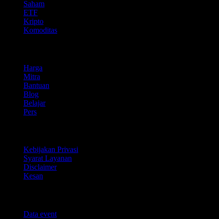
Saham
ETF
Kripto
Komoditas
company
Harga
Mitra
Bantuan
Blog
Belajar
Pers
Legal
Kebijakan Privasi
Syarat Layanan
Disclaimer
Kesan
Untuk bisnis
Data event