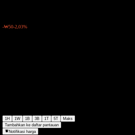
₩2.410
0
-₩50
-2,03%
03:28 Hari ini
1H
1W
1B
3B
1T
5T
Maks
Tambahkan ke daftar pantauan
Notifikasi harga