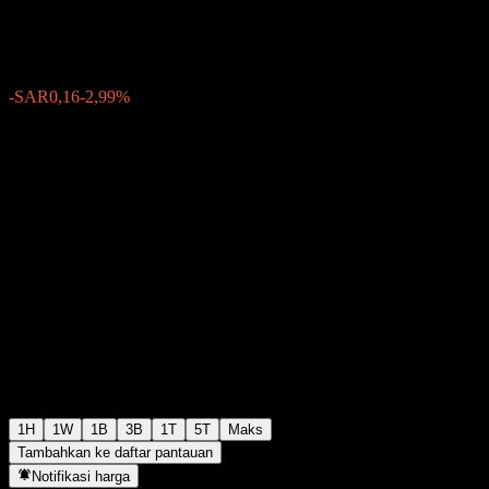
SAR5,20
306
-SAR0,16
-2,99%
Thursday 11:59
1H
1W
1B
3B
1T
5T
Maks
Tambahkan ke daftar pantauan
Notifikasi harga