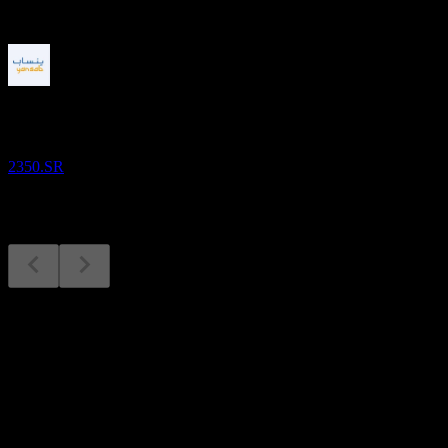
Mendatang
Laporan keuangan
26
OCT
Saudi Kayan Petrochemical
2350.SR
Laporan keuangan
26
Oct
Diperkirakan
Q4 2024
Q1 2025