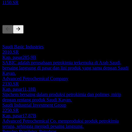
1150.SR
Pesaing
Daftar ini adalah analisis berdasarkan peristiwa pasar terbaru. Ini
bukan rekomendasi investasi.
Saudi Basic Industries
2010.SR
Kap. pasar
285,9B
SABIC adalah perusahaan petrokimia terkemuka di Arab Saudi,
bersaing langsung di pasar dan lini produk yang sama dengan Saudi
Kayan.
Advanced Petrochemical Company
2330.SR
Kap. pasar
11,18B
Sipchem bersaing dalam produksi petrokimia dan polimer, mirip
dengan rentang produk Saudi Kayan.
Saudi Industrial Investment Group
2250.SR
Kap. pasar
17,87B
Advanced Petrochemical Co. memproduksi produk petrokimia
serupa, sehingga menjadi pesaing langsung.
Petroleo Brasileiro. Petrobras