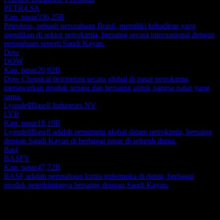
PETR4.SA
Kap. pasar
336,25B
Petrobras, sebuah perusahaan Brasil, memiliki kehadiran yang
signifikan di sektor petrokimia, bersaing secara internasional dengan
perusahaan seperti Saudi Kayan.
Dow
DOW
Kap. pasar
20,92B
Dow Chemical beroperasi secara global di pasar petrokimia,
menawarkan produk serupa dan bersaing untuk pangsa pasar yang
sama.
LyondellBasell Industries NV
LYB
Kap. pasar
18,19B
LyondellBasell adalah pemimpin global dalam petrokimia, bersaing
dengan Saudi Kayan di berbagai pasar di seluruh dunia.
Basf
BASFY
Kap. pasar
47,72B
BASF adalah perusahaan kimia terkemuka di dunia, berbagai
produk petrokimianya bersaing dengan Saudi Kayan.
Tentang