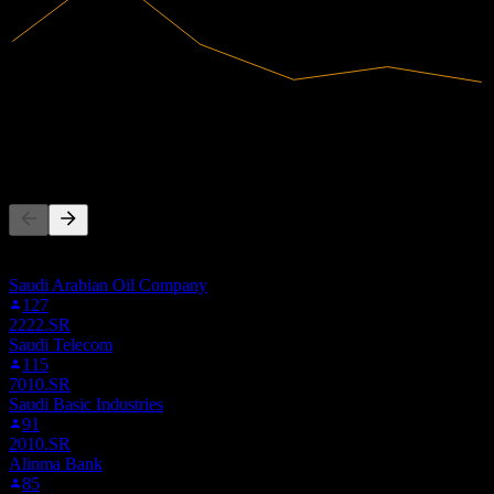
8,46B
Pendapatan
-2,29B
Laba bersih
Orang juga mengikuti
Daftar ini didasarkan pada daftar pantauan pengguna Stock Events
yang mengikuti 2350.SR. Ini bukan rekomendasi investasi.
Saudi Arabian Oil Company
127
2222.SR
Saudi Telecom
115
7010.SR
Saudi Basic Industries
91
2010.SR
Alinma Bank
85