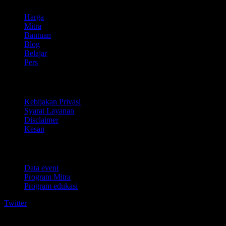
Harga
Mitra
Bantuan
Blog
Belajar
Pers
Legal
Kebijakan Privasi
Syarat Layanan
Disclaimer
Kesan
Untuk bisnis
Data event
Program Mitra
Program edukasi
Twitter