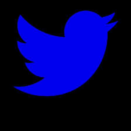
©
2026
Stock Events GmbH