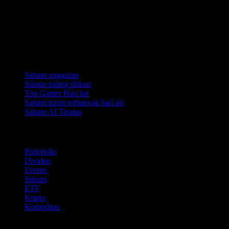
Koleksi
Saham unggulan
Saham paling diikuti
Top Gainer Hari Ini
Saham turun terbanyak hari ini
Saham AI Teratas
Fitur
Portofolio
Dividen
Events
Saham
ETF
Kripto
Komoditas
company