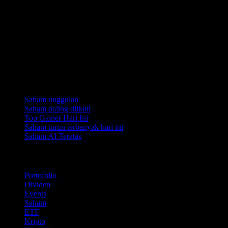
Koleksi
Saham unggulan
Saham paling diikuti
Top Gainer Hari Ini
Saham turun terbanyak hari ini
Saham AI Teratas
Fitur
Portofolio
Dividen
Events
Saham
ETF
Kripto