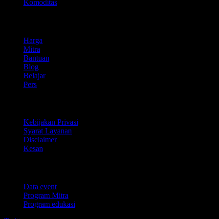
Komoditas
company
Harga
Mitra
Bantuan
Blog
Belajar
Pers
Legal
Kebijakan Privasi
Syarat Layanan
Disclaimer
Kesan
Untuk bisnis
Data event
Program Mitra
Program edukasi