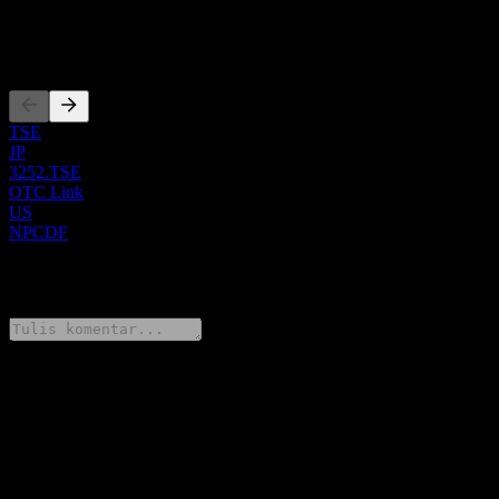
JP3714200007
Pencatatan
TSE
JP
3252.TSE
OTC Link
US
NPCDF
0 Comments
Bagikan pendapatmu
FAQ
Berapa harga saham JinushiLtd. hari ini?
▼