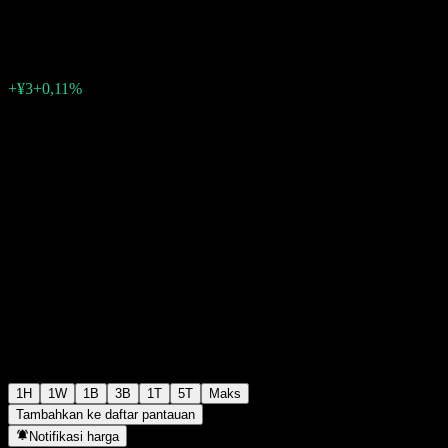
¥2.838
10
+¥3
+0,11%
06:30 Hari ini
1H
1W
1B
3B
1T
5T
Maks
Tambahkan ke daftar pantauan
Notifikasi harga