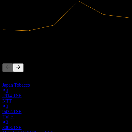
76,33B
Pendapatan
7,37B
Laba bersih
Orang juga mengikuti
Daftar ini didasarkan pada daftar pantauan pengguna Stock Events
yang mengikuti 3252.TSE. Ini bukan rekomendasi investasi.
Japan Tobacco
3
2914.TSE
NTT
3
9432.TSE
Hulic.
3
3003.TSE