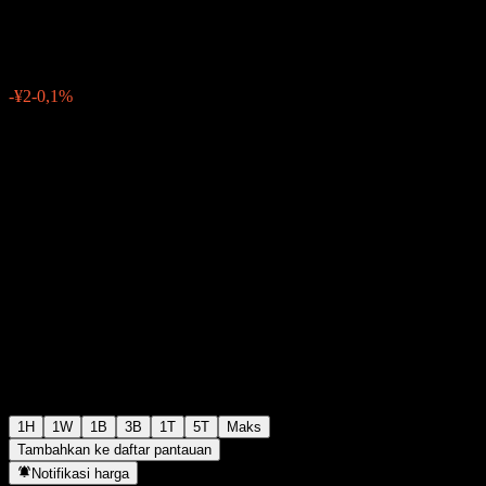
¥2.061
5
-¥2
-0,1%
03:30 Hari ini
1H
1W
1B
3B
1T
5T
Maks
Tambahkan ke daftar pantauan
Notifikasi harga