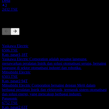
Dena
3
2432.TSE
Pesaing
Daftar ini adalah analisis berdasarkan peristiwa pasar terbaru. Ini
bukan rekomendasi investasi.
Yaskawa Electric
6506.TSE
Kap. pasar
1,18T
Yaskawa Electric Corporation adalah pesaing langsung,
menawarkan peralatan listrik dan solusi otomatisasi serupa, bersaing
langsung di sektor otomatisasi industri dan robotika.
Mitsubishi Electric
6503.TSE
Kap. pasar
2,94T
Mitsubishi Electric Corporation bersaing dengan Meiji dalam
berbagai peralatan listrik dan elektronik, termasuk sistem otomatisasi
dan solusi energi, yang mencakup berbagai industri.
Panasonic
6752.TSE
Kap. pasar
2,63T