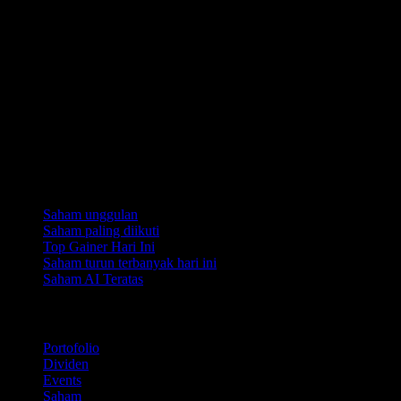
Koleksi
Saham unggulan
Saham paling diikuti
Top Gainer Hari Ini
Saham turun terbanyak hari ini
Saham AI Teratas
Fitur
Portofolio
Dividen
Events
Saham