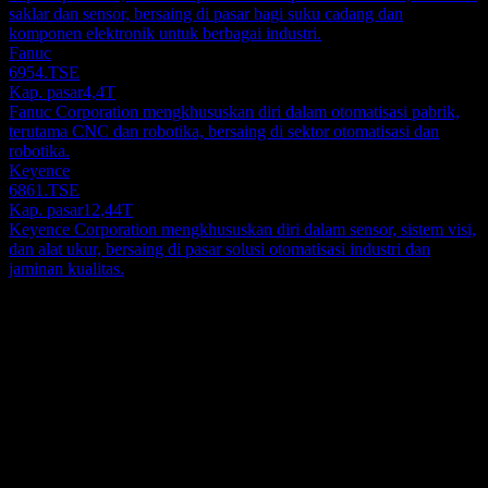
saklar dan sensor, bersaing di pasar bagi suku cadang dan
komponen elektronik untuk berbagai industri.
Fanuc
6954.TSE
Kap. pasar
4,4T
Fanuc Corporation mengkhususkan diri dalam otomatisasi pabrik,
terutama CNC dan robotika, bersaing di sektor otomatisasi dan
robotika.
Keyence
6861.TSE
Kap. pasar
12,44T
Keyence Corporation mengkhususkan diri dalam sensor, sistem visi,
dan alat ukur, bersaing di pasar solusi otomatisasi industri dan
jaminan kualitas.
Tentang
Meiji Electric Industries. mengimpor, mengekspor, dan menjual
perangkat listrik, instrumen pengukuran, peralatan listrik, serta
komponen dan peralatan fungsi otomatisasi dan penghematan
energi. Ini juga merancang, mengembangkan, dan memproduksi
Show more...
sistem inspeksi, mekatronik, FA, dan sistem informasi dan distribusi,
CEO
serta produk elektronik. Selain itu, perusahaan menawarkan layanan
Mr. Masahiro Hayashi
konsultasi pengukuran, kontrol, dan pemrosesan informasi; dan
Karyawan