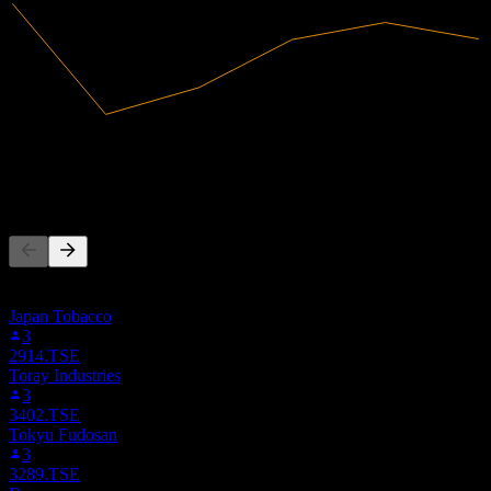
78,67B
Pendapatan
2,44B
Laba bersih
Orang juga mengikuti
Daftar ini didasarkan pada daftar pantauan pengguna Stock Events
yang mengikuti 3388.TSE. Ini bukan rekomendasi investasi.
Japan Tobacco
3
2914.TSE
Toray Industries
3
3402.TSE
Tokyu Fudosan
3
3289.TSE