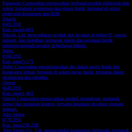
Panasonic Corporation menawarkan berbagai produk elektronik dan
solusi, termasuk komponen dan sistem listrik, bersaing di sektor
elektronik konsumen dan B2B.
Hitachi
6501.TSE
Kap. pasar
6,66T
Hitachi, Ltd. menyediakan produk dan layanan di sektor IT, energi,
industri, dan mobilitas, termasuk sistem dan peralatan listrik,
sehingga menjadi pesaing di berbagai bidang.
Nidec
6594.TSE
Kap. pasar
5,17T
Nidec Corporation mengkhususkan diri dalam motor listrik dan
komponen terkait, bersaing di sektor mesin listrik, terutama dalam
otomatisasi dan robotika.
Omron
6645.TSE
Kap. pasar
1,46T
Omron Corporation menawarkan produk otomatisasi, termasuk
sensor dan peralatan kontrol, bersaing langsung di sektor otomasi
industri.
Alps Alpine
6770.TSE
Kap. pasar
258,22B
Alps Alpine Co., Ltd. memproduksi komponen elektronik, termasuk