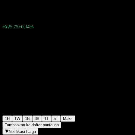
¥7.664,03
0
+¥25,75
+0,34%
07:00 Hari ini
1H
1W
1B
3B
1T
5T
Maks
Tambahkan ke daftar pantauan
Notifikasi harga