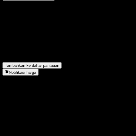
Bagikan pendapatmu
FAQ
Berapa harga saham SZFI 200 hari ini?
▼
Apa simbol saham SZFI 200?
▼
SZFI 200 berada di sektor apa?
▼
Kapan SZFI 200 menyelesaikan split saham?
▼
Tambahkan ke daftar pantauan
Notifikasi harga