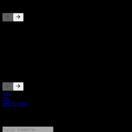
Pesaing
Daftar ini adalah analisis berdasarkan peristiwa pasar terbaru. Ini
bukan rekomendasi investasi.
Tentang
Show more...
CEO
Pencatatan
SHG
CN
399703.SHG
0 Comments