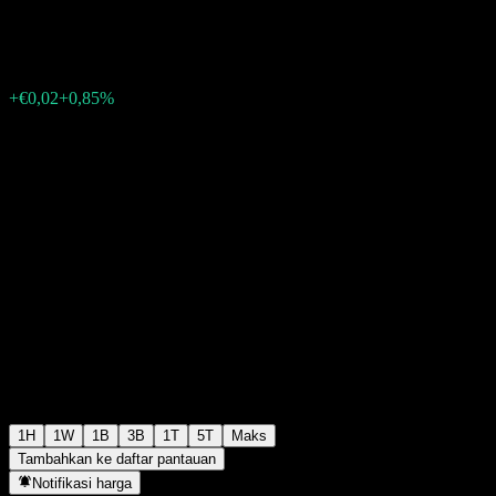
€2,36
1889
+€0,02
+0,85%
Friday 15:46
1H
1W
1B
3B
1T
5T
Maks
Tambahkan ke daftar pantauan
Notifikasi harga