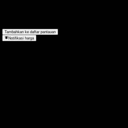
Kapan tanggal laporan keuangan berikutnya dari Mony Group?
▼
Bagaimana laporan keuangan Mony Group pada kuartal lalu?
▼
Apakah Mony Group membayar dividen?
▼
Mony Group berada di sektor apa?
▼
Kapan Mony Group menyelesaikan split saham?
▼
Tambahkan ke daftar pantauan
Notifikasi harga