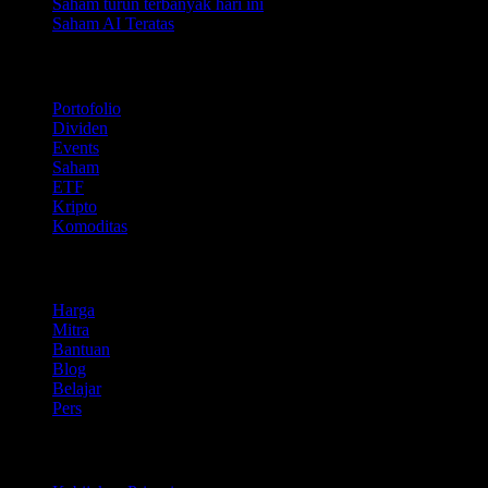
Saham turun terbanyak hari ini
Saham AI Teratas
Fitur
Portofolio
Dividen
Events
Saham
ETF
Kripto
Komoditas
company
Harga
Mitra
Bantuan
Blog
Belajar
Pers
Legal