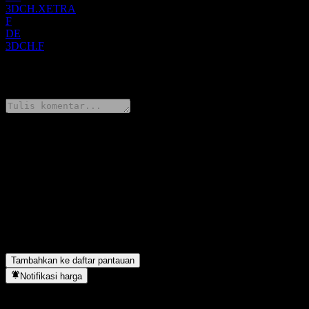
3DCH.XETRA
F
DE
3DCH.F
0 Comments
Bagikan pendapatmu
FAQ
Berapa harga saham 3D Global Enhanced Index Credits UCITS EU
Apa simbol saham 3D Global Enhanced Index Credits UCITS EU
3D Global Enhanced Index Credits UCITS EUR (H) Acc berada di
Kapan 3D Global Enhanced Index Credits UCITS EUR (H) Acc me
Tambahkan ke daftar pantauan
Notifikasi harga