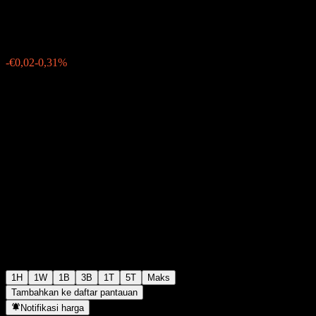
€4,99
0
-€0,02
-0,31%
Thursday 15:30
1H
1W
1B
3B
1T
5T
Maks
Tambahkan ke daftar pantauan
Notifikasi harga