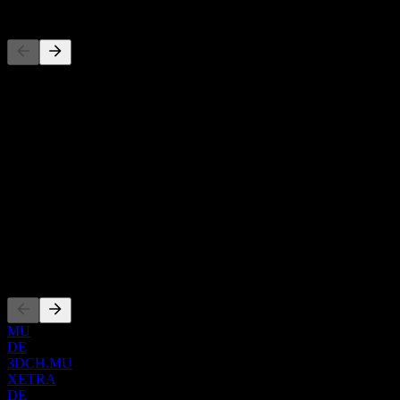
Pesaing
Daftar ini adalah analisis berdasarkan peristiwa pasar terbaru. Ini bu
Tentang
Show more...
CEO
ISIN
IE000A537EY2
WKN
000A41X5K
Pencatatan
MU
DE
3DCH.MU
XETRA
DE