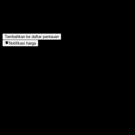
Berapa pendapatan bersih Futurefuel tahun lalu?
▼
Apakah Futurefuel membayar dividen?
▼
Berapa jumlah karyawan Futurefuel?
▼
Futurefuel berada di sektor apa?
▼
Kapan Futurefuel menyelesaikan split saham?
▼
Di mana kantor pusat Futurefuel?
▼
Tambahkan ke daftar pantauan
Notifikasi harga