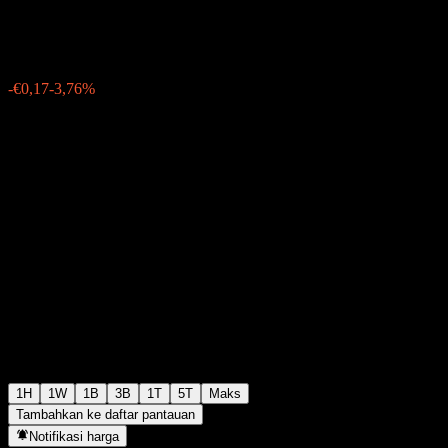
€4,35
196
-€0,17
-3,76%
Friday 19:55
1H
1W
1B
3B
1T
5T
Maks
Tambahkan ke daftar pantauan
Notifikasi harga