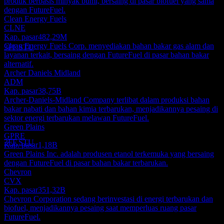
produk berbasis minyak bumi, bersaing di pasar biofuel yang sama
Pembayaran dividen
dengan FutureFuel.
17
Clean Energy Fuels
SEP
27
CLNE
Futurefuel
Kap. pasar
482,29M
Perkiraan
Clean Energy Fuels Corp. menyediakan bahan bakar gas alam dan
3FF.STU
layanan terkait, bersaing dengan FutureFuel di pasar bahan bakar
alternatif.
Archer Daniels Midland
ADM
Kap. pasar
38,75B
Archer-Daniels-Midland Company terlibat dalam produksi bahan
Ex-dividen
bakar nabati dan bahan kimia terbarukan, menjadikannya pesaing di
6
sektor energi terbarukan melawan FutureFuel.
DEC
27
Green Plains
Futurefuel
GPRE
Perkiraan
3FF.STU
Kap. pasar
1,18B
Green Plains Inc. adalah produsen etanol terkemuka yang bersaing
dengan FutureFuel di pasar bahan bakar terbarukan.
Chevron
CVX
Kap. pasar
351,32B
Chevron Corporation sedang berinvestasi di energi terbarukan dan
biofuel, menjadikannya pesaing saat memperluas ruang pasar
FutureFuel.