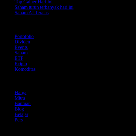
Top Gainer Hari Ini
Saham turun terbanyak hari ini
Saham AI Teratas
Fitur
Portofolio
Dividen
Events
Saham
ETF
Kripto
Komoditas
company
Harga
Mitra
Bantuan
Blog
Belajar
Pers
Legal