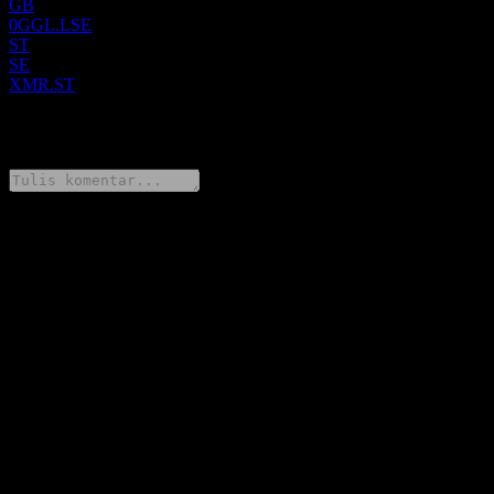
GB
0GGL.LSE
ST
SE
XMR.ST
0 Comments
Bagikan pendapatmu
FAQ
Berapa harga saham XMReality AB hari ini?
▼
Apa simbol saham XMReality AB?
▼
Apakah harga saham XMReality AB sedang naik?
▼
Berapa kapitalisasi pasar XMReality AB?
▼
Kapan tanggal laporan keuangan berikutnya dari XMReality AB?
▼
Berapa pendapatan XMReality AB tahun lalu?
▼
Berapa pendapatan bersih XMReality AB tahun lalu?
▼