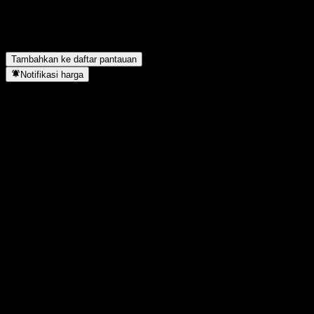
Berapa jumlah karyawan XMReality AB?
▼
XMReality AB berada di sektor apa?
▼
Kapan XMReality AB menyelesaikan split saham?
▼
Di mana kantor pusat XMReality AB?
▼
Tambahkan ke daftar pantauan
Notifikasi harga