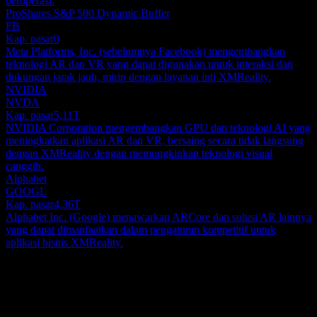
beroperasi.
ProShares S&P 500 Dynamic Buffer
FB
Kap. pasar
0
Meta Platforms, Inc. (sebelumnya Facebook) mengembangkan
teknologi AR dan VR yang dapat digunakan untuk interaksi dan
dukungan jarak jauh, mirip dengan layanan inti XMReality.
NVIDIA
NVDA
Kap. pasar
5,11T
NVIDIA Corporation mengembangkan GPU dan teknologi AI yang
meningkatkan aplikasi AR dan VR, bersaing secara tidak langsung
dengan XMReality dengan memungkinkan teknologi visual
canggih.
Alphabet
GOOGL
Kap. pasar
4,36T
Alphabet Inc. (Google) menawarkan ARCore dan solusi AR lainnya
yang dapat dimanfaatkan dalam pengaturan kompetitif untuk
aplikasi bisnis XMReality.
Tentang
XMReality AB (publ) menyediakan solusi bantuan visual jarak jauh
di Swedia, Uni Eropa, Amerika Utara, dan secara internasional.