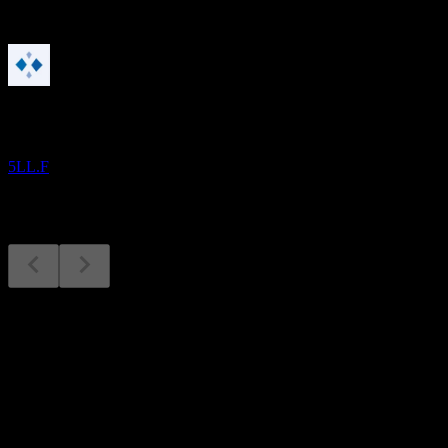
Mendatang
Laporan keuangan
20
AUG
XMReality AB
5LL.F
Laporan keuangan
20
Aug
Diperkirakan
Q4 2024
Q1 2025
Q2 2025
Q3 2025