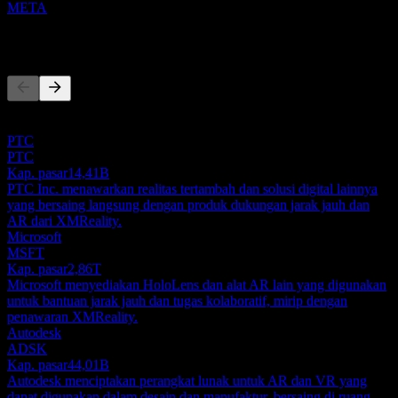
META
Pesaing
Daftar ini adalah analisis berdasarkan peristiwa pasar terbaru. Ini
bukan rekomendasi investasi.
PTC
PTC
Kap. pasar
14,41B
PTC Inc. menawarkan realitas tertambah dan solusi digital lainnya
yang bersaing langsung dengan produk dukungan jarak jauh dan
AR dari XMReality.
Microsoft
MSFT
Kap. pasar
2,86T
Microsoft menyediakan HoloLens dan alat AR lain yang digunakan
untuk bantuan jarak jauh dan tugas kolaboratif, mirip dengan
penawaran XMReality.
Autodesk
ADSK
Kap. pasar
44,01B
Autodesk menciptakan perangkat lunak untuk AR dan VR yang
dapat digunakan dalam desain dan manufaktur, bersaing di ruang