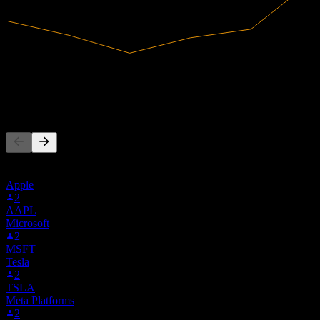
1,4M
Pendapatan
-275.261,94
Laba bersih
Orang juga mengikuti
Daftar ini didasarkan pada daftar pantauan pengguna Stock Events
yang mengikuti 5LL.F. Ini bukan rekomendasi investasi.
Apple
2
AAPL
Microsoft
2
MSFT
Tesla
2
TSLA
Meta Platforms
2