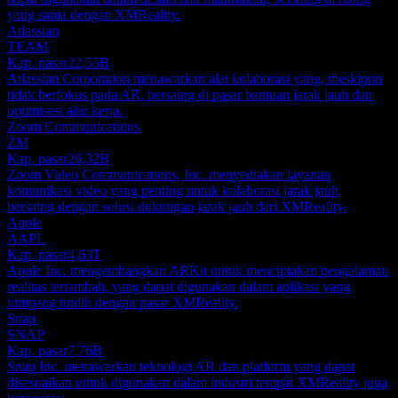
yang sama dengan XMReality.
Atlassian
TEAM
Kap. pasar
22,55B
Atlassian Corporation menawarkan alat kolaborasi yang, meskipun
tidak berfokus pada AR, bersaing di pasar bantuan jarak jauh dan
optimisasi alur kerja.
Zoom Communications
ZM
Kap. pasar
26,32B
Zoom Video Communications, Inc. menyediakan layanan
komunikasi video yang penting untuk kolaborasi jarak jauh,
bersaing dengan solusi dukungan jarak jauh dari XMReality.
Apple
AAPL
Kap. pasar
4,63T
Apple Inc. mengembangkan ARKit untuk menciptakan pengalaman
realitas tertambah, yang dapat digunakan dalam aplikasi yang
tumpang tindih dengan pasar XMReality.
Snap
SNAP
Kap. pasar
7,76B
Snap Inc. menawarkan teknologi AR dan platform yang dapat
disesuaikan untuk digunakan dalam industri tempat XMReality juga