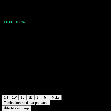
€0,000800
5
+€0,00
+100%
Friday 06:03
1H
1W
1B
3B
1T
5T
Maks
Tambahkan ke daftar pantauan
Notifikasi harga