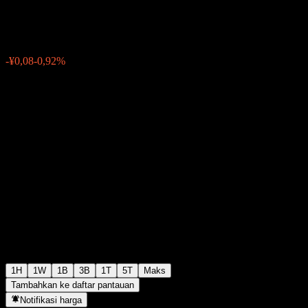
¥8,62
0
-¥0,08
-0,92%
02:36 Hari ini
1H
1W
1B
3B
1T
5T
Maks
Tambahkan ke daftar pantauan
Notifikasi harga