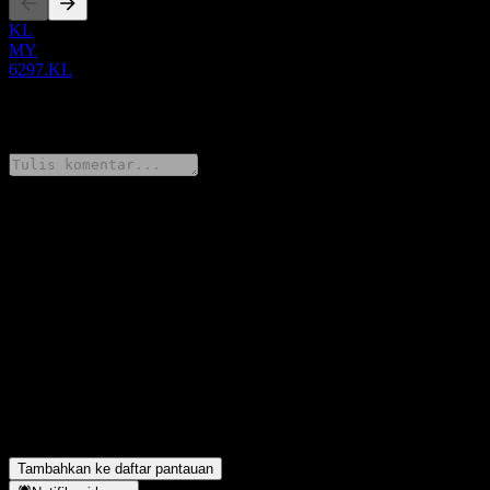
KL
MY
6297.KL
0 Comments
Bagikan pendapatmu
FAQ
Berapa harga saham Box-Pak (Malaysia) Bhd hari ini?
▼
Apa simbol saham Box-Pak (Malaysia) Bhd?
▼
Berapa pendapatan Box-Pak (Malaysia) Bhd tahun lalu?
▼
Berapa pendapatan bersih Box-Pak (Malaysia) Bhd tahun lalu?
▼
Apakah Box-Pak (Malaysia) Bhd membayar dividen?
▼
Box-Pak (Malaysia) Bhd berada di sektor apa?
▼
Kapan Box-Pak (Malaysia) Bhd menyelesaikan split saham?
▼
Tambahkan ke daftar pantauan