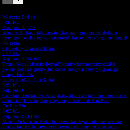
Daftar ini adalah analisis berdasarkan peristiwa pasar terbaru. Ini
bukan rekomendasi investasi.
Westports Berhad
5246.KL
Kap. pasar
12,75B
Scientex Berhad adalah pesaing karena juga memproduksi dan
menyuplai produk kemasan termasuk karton kertas bergelombang di
Malaysia.
CJ Century Logistics Berhad
7117.KL
Kap. pasar
175,89M
Thong Guan Industries Berhad bersaing karena memproduksi
produk kemasan plastik dan kertas, melayani pasar yang serupa
dengan Box-Pak.
Lotte Chemical Titan Berhad
5284.KL
Kap. pasar
0
Ornapaper Berhad terlibat langsung dalam pembuatan papan kardus
dan karton, bersaing langsung dengan bisnis inti Box-Pak.
Far East Bhd
5029.KL
Kap. pasar
523,14M
Master-Pack Group Berhad menawarkan layanan kemasan kertas
kardus dan desain, menargetkan segmen pelanggan yang sama