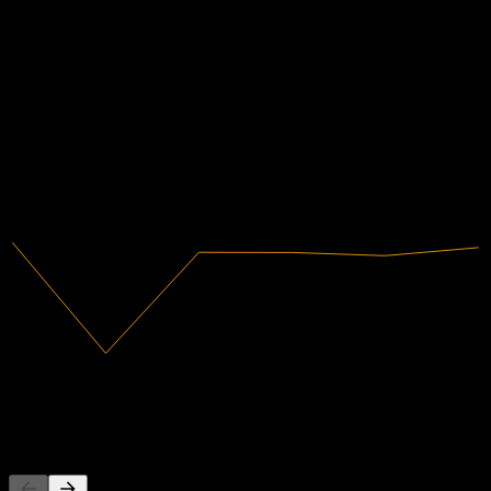
Keuangan
0,53%
Margin laba
Menguntungkan
2020
2021
2022
2023
2024
2025
598,08M
Pendapatan
3,17M
Laba bersih
Pesaing