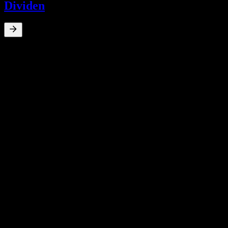
Dividen
0
%
Imbal hasil dividen
May 14
RM0,08
Jul 13
RM0,10
Jul 12
RM0,07
May 11
RM0,07
May 10
RM0,07
Pertumbuhan 10T
N/A
Pertumbuhan 5T
N/A
Pertumbuhan 3T
N/A
Pertumbuhan 1T
N/A