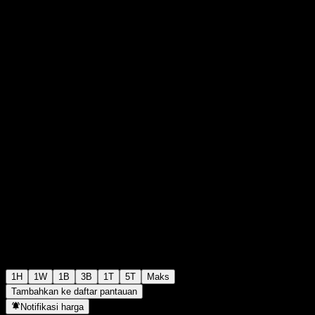
RM0,2500
2
+RM0,00
+0%
Wednesday 07:48
1H
1W
1B
3B
1T
5T
Maks
Tambahkan ke daftar pantauan
Notifikasi harga