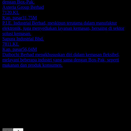
dengan Box-Pak.
Axteria Group Berhad
7120.KL
Kap. pasar
31,75M
P.I.E. Industrial Berhad, meskipun terutama dalam manufaktur
elektronik, juga menyediakan layanan kemasan, bersaing di sektor
solusi kemasan.
Sapura Industrial Bhd.
7811.KL
Kap. pasar
56,04M
Daibochi Berhad mengkhususkan diri dalam kemasan fleksibel,
melayani beberapa industri yang sama dengan Box-Pak, seperti
makanan dan produk konsumen.
Tentang
Show more...
CEO
ISIN
MYL6297OO005
Pencatatan