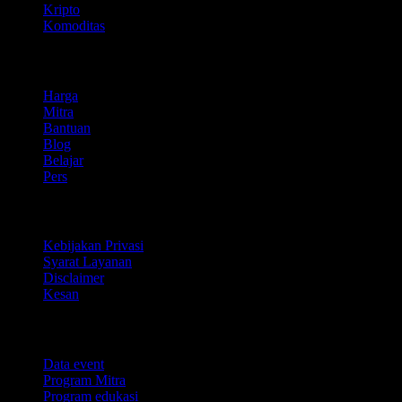
Kripto
Komoditas
company
Harga
Mitra
Bantuan
Blog
Belajar
Pers
Legal
Kebijakan Privasi
Syarat Layanan
Disclaimer
Kesan
Untuk bisnis
Data event
Program Mitra
Program edukasi