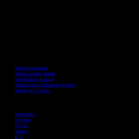
Koleksi
Saham unggulan
Saham paling diikuti
Top Gainer Hari Ini
Saham turun terbanyak hari ini
Saham AI Teratas
Fitur
Portofolio
Dividen
Events
Saham
ETF