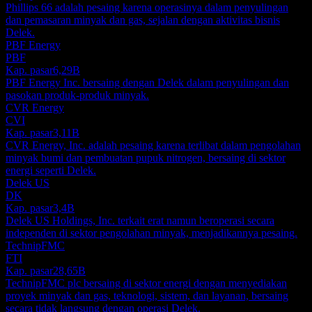
Phillips 66 adalah pesaing karena operasinya dalam penyulingan
dan pemasaran minyak dan gas, sejalan dengan aktivitas bisnis
Delek.
PBF Energy
PBF
Kap. pasar
6,29B
PBF Energy Inc. bersaing dengan Delek dalam penyulingan dan
pasokan produk-produk minyak.
CVR Energy
CVI
Kap. pasar
3,11B
CVR Energy, Inc. adalah pesaing karena terlibat dalam pengolahan
minyak bumi dan pembuatan pupuk nitrogen, bersaing di sektor
energi seperti Delek.
Delek US
DK
Kap. pasar
3,4B
Delek US Holdings, Inc. terkait erat namun beroperasi secara
independen di sektor pengolahan minyak, menjadikannya pesaing.
TechnipFMC
FTI
Kap. pasar
28,65B
TechnipFMC plc bersaing di sektor energi dengan menyediakan
proyek minyak dan gas, teknologi, sistem, dan layanan, bersaing
secara tidak langsung dengan operasi Delek.