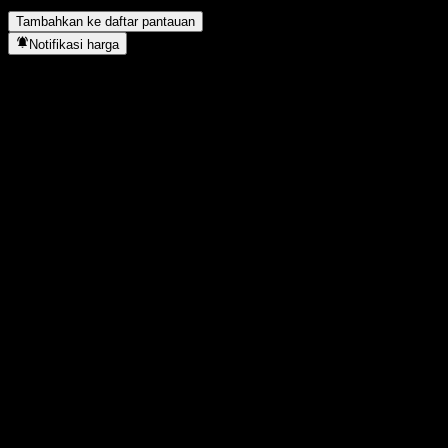
Kapan Delek Group menyelesaikan split saham?
▼
Tambahkan ke daftar pantauan
Notifikasi harga