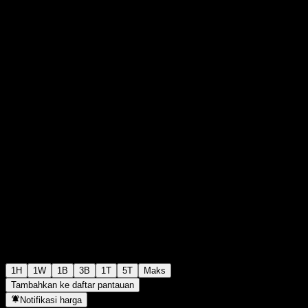
€23,00
71
+€0,00
+0%
Monday 06:05
1H
1W
1B
3B
1T
5T
Maks
Tambahkan ke daftar pantauan
Notifikasi harga