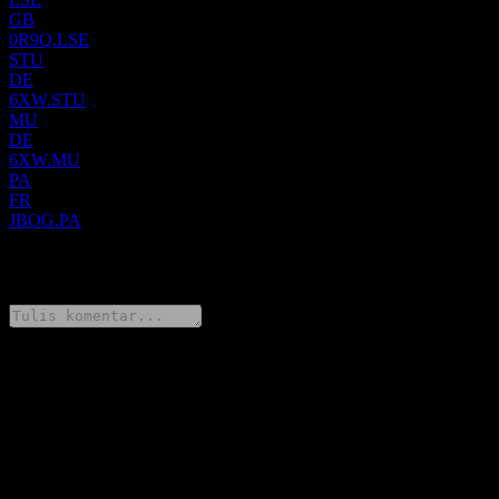
GB
0R9Q.LSE
STU
DE
6XW.STU
MU
DE
6XW.MU
PA
FR
JBOG.PA
0 Comments
Bagikan pendapatmu
FAQ
Berapa harga saham Jacques Bogart SA hari ini?
▼