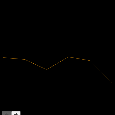
Keuangan
-8,57%
Margin laba
Tidak menguntungkan
2020
2021
2022
2023
2024
2025
264,11M
Pendapatan
-22,65M
Laba bersih
Orang juga mengikuti