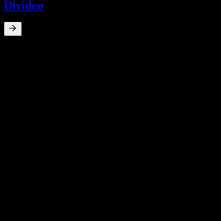
Dividen
0
%
Imbal hasil dividen
Jul 25
€0,16
Jul 24
€0,20
Jul 23
€0,18
Jul 22
€0,23
Jul 21
€0,23
Pertumbuhan 10T
N/A
Pertumbuhan 5T
N/A
Pertumbuhan 3T
N/A
Pertumbuhan 1T
N/A