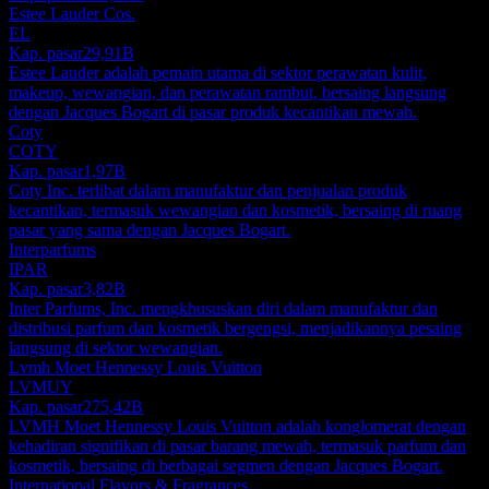
Estee Lauder Cos.
EL
Kap. pasar
29,91B
Estee Lauder adalah pemain utama di sektor perawatan kulit,
makeup, wewangian, dan perawatan rambut, bersaing langsung
dengan Jacques Bogart di pasar produk kecantikan mewah.
Coty
COTY
Kap. pasar
1,97B
Coty Inc. terlibat dalam manufaktur dan penjualan produk
kecantikan, termasuk wewangian dan kosmetik, bersaing di ruang
pasar yang sama dengan Jacques Bogart.
Interparfums
IPAR
Kap. pasar
3,82B
Inter Parfums, Inc. mengkhususkan diri dalam manufaktur dan
distribusi parfum dan kosmetik bergengsi, menjadikannya pesaing
langsung di sektor wewangian.
Lvmh Moet Hennessy Louis Vuitton
LVMUY
Kap. pasar
275,42B
LVMH Moet Hennessy Louis Vuitton adalah konglomerat dengan
kehadiran signifikan di pasar barang mewah, termasuk parfum dan
kosmetik, bersaing di berbagai segmen dengan Jacques Bogart.
International Flavors & Fragrances