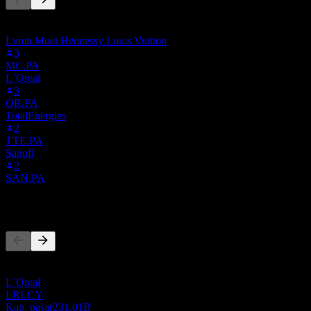
Daftar ini didasarkan pada daftar pantauan pengguna Stock Events
yang mengikuti 6XW.MU. Ini bukan rekomendasi investasi.
Lvmh Moet Hennessy Louis Vuitton
3
MC.PA
L`Oreal
3
OR.PA
TotalEnergies
2
TTE.PA
Sanofi
2
SAN.PA
Pesaing
Daftar ini adalah analisis berdasarkan peristiwa pasar terbaru. Ini
bukan rekomendasi investasi.
L`Oreal
LRLCY
Kap. pasar
231,01B