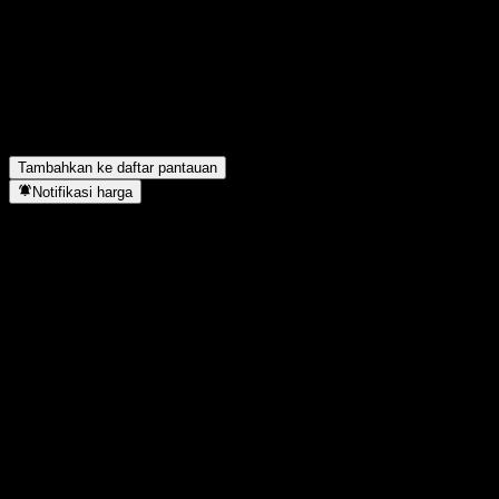
Apa simbol saham Jacques Bogart SA?
▼
Apakah harga saham Jacques Bogart SA sedang naik?
▼
Berapa kapitalisasi pasar Jacques Bogart SA?
▼
Berapa pendapatan Jacques Bogart SA tahun lalu?
▼
Berapa pendapatan bersih Jacques Bogart SA tahun lalu?
▼
Apakah Jacques Bogart SA membayar dividen?
▼
Jacques Bogart SA berada di sektor apa?
▼
Kapan Jacques Bogart SA menyelesaikan split saham?
▼
Tambahkan ke daftar pantauan
Notifikasi harga