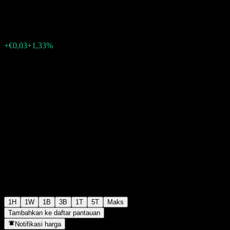
€2,28
0
+€0,03
+1,33%
Monday 06:12
1H
1W
1B
3B
1T
5T
Maks
Tambahkan ke daftar pantauan
Notifikasi harga