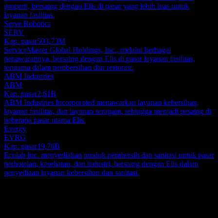
properti, bersaing dengan Elis di pasar yang lebih luas untuk
layanan fasilitas.
Serve Robotics
SERV
Kap. pasar
503,73M
ServiceMaster Global Holdings, Inc., melalui berbagai
penawarannya, bersaing dengan Elis di pasar layanan fasilitas,
terutama dalam pembersihan dan restorasi.
ABM Industries
ABM
Kap. pasar
2,61B
ABM Industries Incorporated menawarkan layanan kebersihan,
layanan fasilitas, dan layanan seragam, sehingga menjadi pesaing di
beberapa pasar utama Elis.
Evergy
EVRG
Kap. pasar
19,76B
Ecolab Inc. menyediakan produk pembersih dan sanitasi untuk pasar
perhotelan, kesehatan, dan industri, bersaing dengan Elis dalam
penyediaan layanan kebersihan dan sanitasi.
Tentang
Elis S.A. beroperasi sebagai penyedia layanan internasional