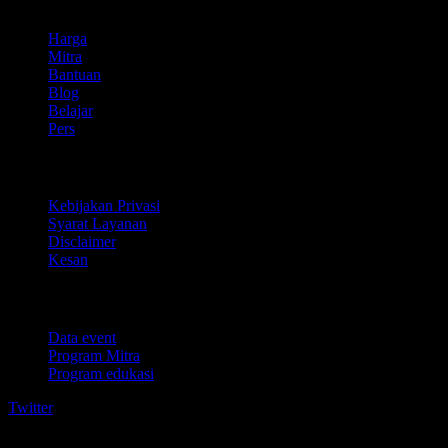
Harga
Mitra
Bantuan
Blog
Belajar
Pers
Legal
Kebijakan Privasi
Syarat Layanan
Disclaimer
Kesan
Untuk bisnis
Data event
Program Mitra
Program edukasi
Twitter