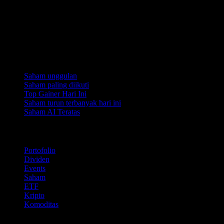
Koleksi
Saham unggulan
Saham paling diikuti
Top Gainer Hari Ini
Saham turun terbanyak hari ini
Saham AI Teratas
Fitur
Portofolio
Dividen
Events
Saham
ETF
Kripto
Komoditas
company