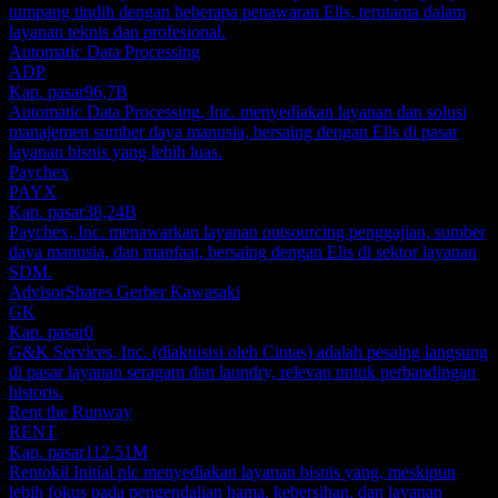
tumpang tindih dengan beberapa penawaran Elis, terutama dalam
layanan teknis dan profesional.
Automatic Data Processing
ADP
Kap. pasar
96,7B
Automatic Data Processing, Inc. menyediakan layanan dan solusi
manajemen sumber daya manusia, bersaing dengan Elis di pasar
layanan bisnis yang lebih luas.
Paychex
PAYX
Kap. pasar
38,24B
Paychex, Inc. menawarkan layanan outsourcing penggajian, sumber
daya manusia, dan manfaat, bersaing dengan Elis di sektor layanan
SDM.
AdvisorShares Gerber Kawasaki
GK
Kap. pasar
0
G&K Services, Inc. (diakuisisi oleh Cintas) adalah pesaing langsung
di pasar layanan seragam dan laundry, relevan untuk perbandingan
historis.
Rent the Runway
RENT
Kap. pasar
112,51M
Rentokil Initial plc menyediakan layanan bisnis yang, meskipun
lebih fokus pada pengendalian hama, kebersihan, dan layanan