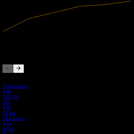
4,8B
Pendapatan
366,6M
Laba bersih
Orang juga mengikuti
Daftar ini didasarkan pada daftar pantauan pengguna Stock Events
yang mengikuti 7EL.STU. Ini bukan rekomendasi investasi.
TotalEnergies
48
TTE.PA
Axa
36
CS.PA
Air Liquide
34
AI.PA