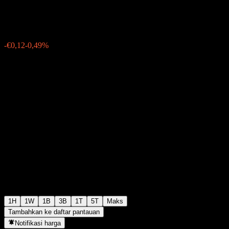
€24,44
227
-€0,12
-0,49%
Friday 19:56
1H
1W
1B
3B
1T
5T
Maks
Tambahkan ke daftar pantauan
Notifikasi harga