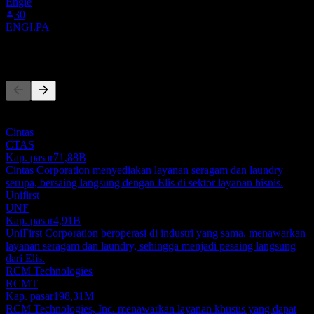
Engie
30
ENGI.PA
Pesaing
Daftar ini adalah analisis berdasarkan peristiwa pasar terbaru. Ini
bukan rekomendasi investasi.
Cintas
CTAS
Kap. pasar
71,88B
Cintas Corporation menyediakan layanan seragam dan laundry
serupa, bersaing langsung dengan Elis di sektor layanan bisnis.
Unifirst
UNF
Kap. pasar
4,91B
UniFirst Corporation beroperasi di industri yang sama, menawarkan
layanan seragam dan laundry, sehingga menjadi pesaing langsung
dari Elis.
RCM Technologies
RCMT
Kap. pasar
198,31M
RCM Technologies, Inc. menawarkan layanan khusus yang dapat