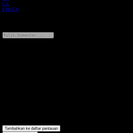
CA
EPR.CN
0 Comments
Bagikan pendapatmu
FAQ
Berapa harga saham E-Power Resources hari ini?
▼
Apa simbol saham E-Power Resources?
▼
Apakah harga saham E-Power Resources sedang naik?
▼
Berapa kapitalisasi pasar E-Power Resources?
▼
Berapa pendapatan E-Power Resources tahun lalu?
▼
Berapa pendapatan bersih E-Power Resources tahun lalu?
▼
E-Power Resources berada di sektor apa?
▼
Kapan E-Power Resources menyelesaikan split saham?
▼
Di mana kantor pusat E-Power Resources?
▼
Tambahkan ke daftar pantauan