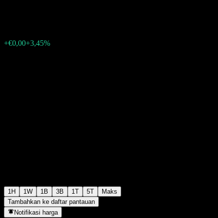
€0,015000
0
+€0,00
+3,45%
06:03 Hari ini
1H
1W
1B
3B
1T
5T
Maks
Tambahkan ke daftar pantauan
Notifikasi harga