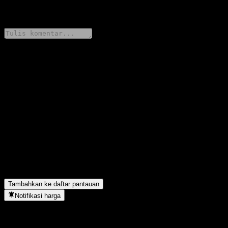
0 Comments
Bagikan pendapatmu
FAQ
Berapa harga saham JPMorgan Chase Financial Company LLC
Point to Point Barrier Note AABEJXX hari ini?
▼
Apa simbol saham JPMorgan Chase Financial Company LLC
Point to Point Barrier Note AABEJXX?
▼
JPMorgan Chase Financial Company LLC Point to Point Barrier
Note AABEJXX berada di sektor apa?
▼
Kapan JPMorgan Chase Financial Company LLC Point to Point
Barrier Note AABEJXX menyelesaikan split saham?
▼
Tambahkan ke daftar pantauan
Notifikasi harga