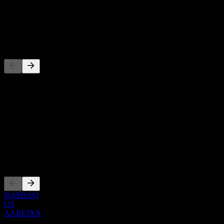
-
Dividen
-
Pesaing
Daftar ini adalah analisis berdasarkan peristiwa pasar terbaru. Ini
bukan rekomendasi investasi.
Tentang
Show more...
CEO
Pencatatan
NASDAQ
US
AABEJXX