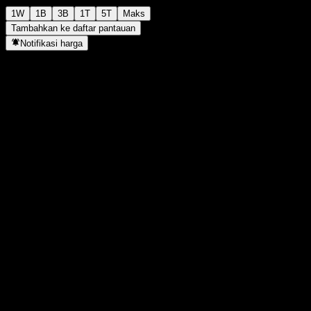
1W
1B
3B
1T
5T
Maks
Tambahkan ke daftar pantauan
Notifikasi harga
Statistik
Tertinggi hari ini
-
Terendah hari ini
-
Tertinggi 52M
13,15
Terendah 52M
10,97
Volume
-
Vol. rata2
-
Kap. pasar
0
Rasio P/E
-
Imbal hasil dividen