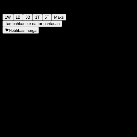
1W
1B
3B
1T
5T
Maks
Tambahkan ke daftar pantauan
Notifikasi harga
Statistik
Tertinggi hari ini
-
Terendah hari ini
-
Tertinggi 52M
100,17
Terendah 52M
93,83
Volume
-
Vol. rata2
-
Kap. pasar
0
Rasio P/E