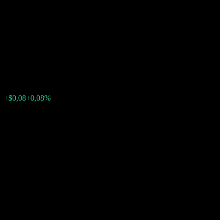
Callable Contingent Interest
Worst Of Barrier Note
AAHLTXX
$99,22
0
+$0,08
+0,08%
Minggu lalu