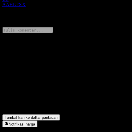
AAHLTXX
0 Comments
Bagikan pendapatmu
FAQ
Berapa harga saham Bank of Montreal Issuer Callable Contingent
Interest Worst Of Barrier Note AAHLTXX hari ini?
▼
Apa simbol saham Bank of Montreal Issuer Callable Contingent
Interest Worst Of Barrier Note AAHLTXX?
▼
Bank of Montreal Issuer Callable Contingent Interest Worst Of
Barrier Note AAHLTXX berada di sektor apa?
▼
Kapan Bank of Montreal Issuer Callable Contingent Interest
Worst Of Barrier Note AAHLTXX menyelesaikan split saham?
▼
Tambahkan ke daftar pantauan
Notifikasi harga