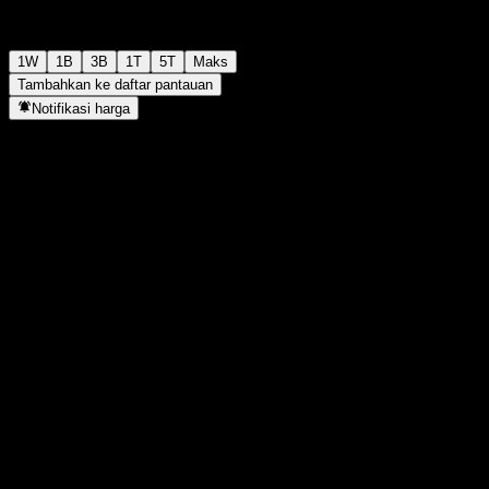
1W
1B
3B
1T
5T
Maks
Tambahkan ke daftar pantauan
Notifikasi harga
Statistik
Tertinggi hari ini
-
Terendah hari ini
-
Tertinggi 52M
99,87
Terendah 52M
94,56
Volume
-
Vol. rata2
-
Kap. pasar
0
Rasio P/E