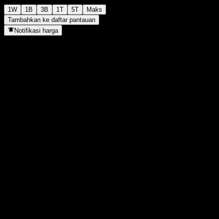
1W
1B
3B
1T
5T
Maks
Tambahkan ke daftar pantauan
Notifikasi harga
Statistik
Tertinggi hari ini
-
Terendah hari ini
-
Tertinggi 52M
136,39
Terendah 52M
105,98
Volume
-
Vol. rata2
-
Kap. pasar
0
Rasio P/E
-
Imbal hasil dividen