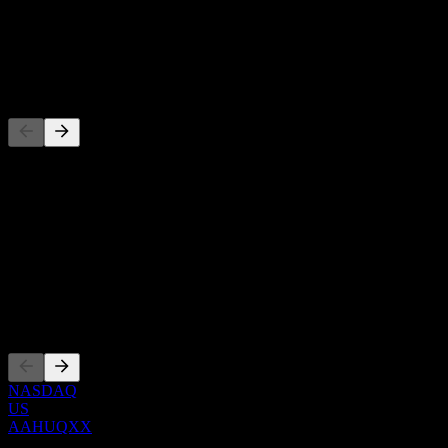
-
Dividen
-
Pesaing
Daftar ini adalah analisis berdasarkan peristiwa pasar terbaru. Ini
bukan rekomendasi investasi.
Tentang
Show more...
CEO
Pencatatan
NASDAQ
US
AAHUQXX