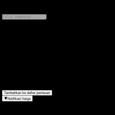
0 Comments
Bagikan pendapatmu
FAQ
Berapa harga saham BofA Finance LLC Autocallable Snowball
Worst Of Barrier Note AAHUQXX hari ini?
▼
Apa simbol saham BofA Finance LLC Autocallable Snowball
Worst Of Barrier Note AAHUQXX?
▼
BofA Finance LLC Autocallable Snowball Worst Of Barrier
Note AAHUQXX berada di sektor apa?
▼
Kapan BofA Finance LLC Autocallable Snowball Worst Of
Barrier Note AAHUQXX menyelesaikan split saham?
▼
Tambahkan ke daftar pantauan
Notifikasi harga