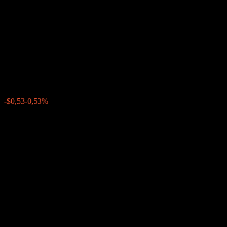
Company LLC Autocallable
Fixed Interest Worst Of
Barrier Note AAKLKXX
$99,23
0
-$0,53
-0,53%
Minggu lalu