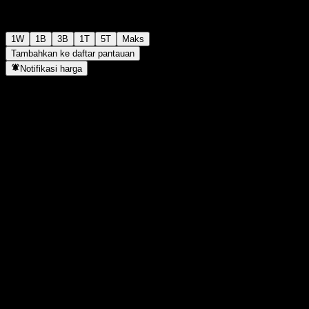
1W
1B
3B
1T
5T
Maks
Tambahkan ke daftar pantauan
Notifikasi harga
Statistik
Tertinggi hari ini
-
Terendah hari ini
-
Tertinggi 52M
99,76
Terendah 52M
98,38
Volume
-
Vol. rata2
-
Kap. pasar
0
Rasio P/E