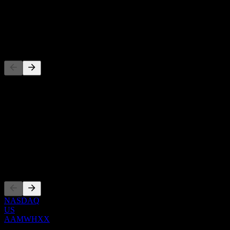
-
Dividen
-
Pesaing
Daftar ini adalah analisis berdasarkan peristiwa pasar terbaru. Ini
bukan rekomendasi investasi.
Tentang
Show more...
CEO
Pencatatan
NASDAQ
US
AAMWHXX