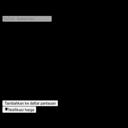
0 Comments
Bagikan pendapatmu
FAQ
Berapa harga saham Goldman Sachs Bank USA Point to Point
CD AAMWHXX hari ini?
▼
Apa simbol saham Goldman Sachs Bank USA Point to Point CD
AAMWHXX?
▼
Goldman Sachs Bank USA Point to Point CD AAMWHXX
berada di sektor apa?
▼
Kapan Goldman Sachs Bank USA Point to Point CD
AAMWHXX menyelesaikan split saham?
▼
Tambahkan ke daftar pantauan
Notifikasi harga