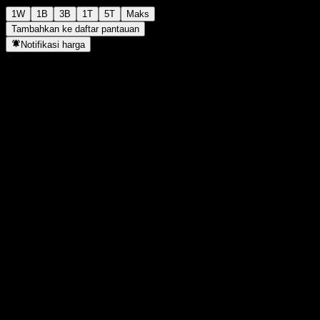
1W
1B
3B
1T
5T
Maks
Tambahkan ke daftar pantauan
Notifikasi harga
Statistik
Tertinggi hari ini
-
Terendah hari ini
-
Tertinggi 52M
124,88
Terendah 52M
102,74
Volume
-
Vol. rata2
-
Kap. pasar
0
Rasio P/E
-
Imbal hasil dividen