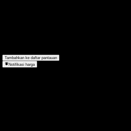
Bagikan pendapatmu
FAQ
Berapa harga saham JPMorgan Chase Bank N.A. Point to Point
Apa simbol saham JPMorgan Chase Bank N.A. Point to Point
JPMorgan Chase Bank N.A. Point to Point CD AAOYBXX berada 
Kapan JPMorgan Chase Bank N.A. Point to Point CD AAOYBXX 
Tambahkan ke daftar pantauan
Notifikasi harga