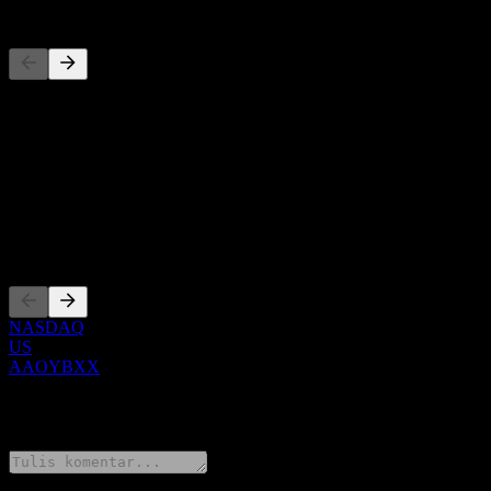
Pesaing
Daftar ini adalah analisis berdasarkan peristiwa pasar terbaru. Ini bu
Tentang
Show more...
CEO
Pencatatan
NASDAQ
US
AAOYBXX
0 Comments