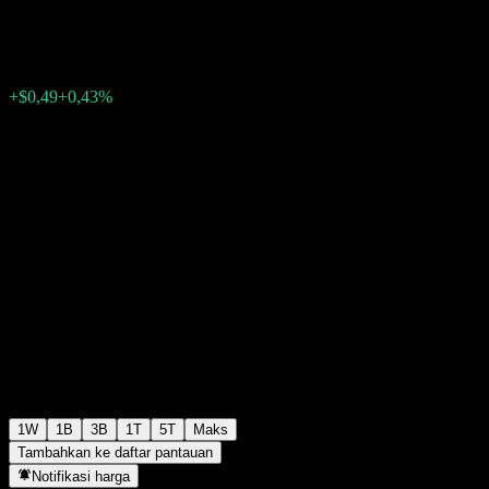
$115,32
0
+$0,49
+0,43%
Minggu lalu
1W
1B
3B
1T
5T
Maks
Tambahkan ke daftar pantauan
Notifikasi harga