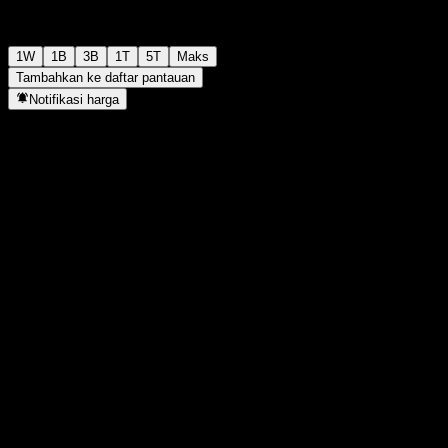
1W
1B
3B
1T
5T
Maks
Tambahkan ke daftar pantauan
Notifikasi harga
Statistik
Tertinggi hari ini
-
Terendah hari ini
-
Tertinggi 52M
165,1
Terendah 52M
128,27
Volume
-
Vol. rata2
-
Kap. pasar
0
Rasio P/E