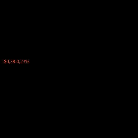
Uncapped Digital Dual
Directional Weighted Basket
Barrier Note AAPAIXX
$162,48
0
-$0,38
-0,23%
Minggu lalu