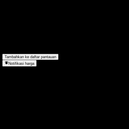
Bagikan pendapatmu
FAQ
Berapa harga saham Royal Bank of Canada Capped Point to Poi
Apa simbol saham Royal Bank of Canada Capped Point to Poi
Royal Bank of Canada Capped Point to Point Geared Buffer No
Kapan Royal Bank of Canada Capped Point to Point Geared Bu
Tambahkan ke daftar pantauan
Notifikasi harga