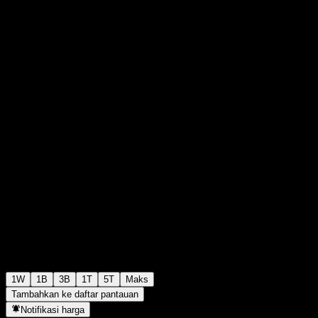
$90,05
0
+$0,00
+0%
Minggu lalu
1W
1B
3B
1T
5T
Maks
Tambahkan ke daftar pantauan
Notifikasi harga