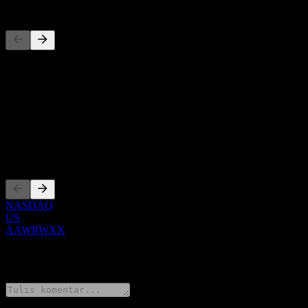
Pesaing
Daftar ini adalah analisis berdasarkan peristiwa pasar terbaru. Ini bu
Tentang
Show more...
CEO
Pencatatan
NASDAQ
US
AAWRWXX
0 Comments