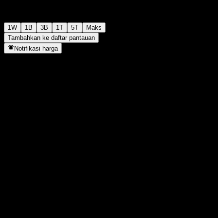
1W
1B
3B
1T
5T
Maks
Tambahkan ke daftar pantauan
Notifikasi harga
Statistik
Tertinggi hari ini
-
Terendah hari ini
-
Tertinggi 52M
134,29
Terendah 52M
104,62
Volume
-
Vol. rata2
-
Kap. pasar
0
Rasio P/E