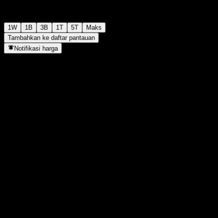
1W
1B
3B
1T
5T
Maks
Tambahkan ke daftar pantauan
Notifikasi harga
Statistik
Tertinggi hari ini
-
Terendah hari ini
-
Tertinggi 52M
97,74
Terendah 52M
70,33
Volume
-
Vol. rata2
-
Kap. pasar
0
Rasio P/E