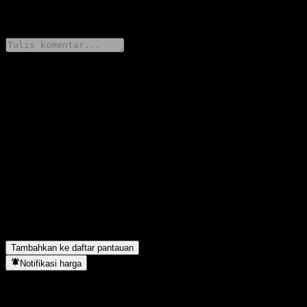
0 Comments
Bagikan pendapatmu
FAQ
Berapa harga saham Morgan Stanley Finance LLC Contingent
Interest Worst Of Barrier Note ABIHNXX hari ini?
▼
Apa simbol saham Morgan Stanley Finance LLC Contingent
Interest Worst Of Barrier Note ABIHNXX?
▼
Morgan Stanley Finance LLC Contingent Interest Worst Of
Barrier Note ABIHNXX berada di sektor apa?
▼
Kapan Morgan Stanley Finance LLC Contingent Interest Worst
Of Barrier Note ABIHNXX menyelesaikan split saham?
▼
Tambahkan ke daftar pantauan
Notifikasi harga