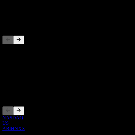
-
Dividen
-
Pesaing
Daftar ini adalah analisis berdasarkan peristiwa pasar terbaru. Ini
bukan rekomendasi investasi.
Tentang
Show more...
CEO
Pencatatan
NASDAQ
US
ABIHNXX