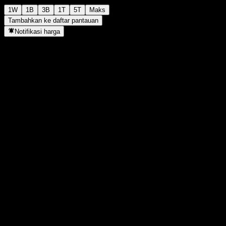
1W
1B
3B
1T
5T
Maks
Tambahkan ke daftar pantauan
Notifikasi harga
Statistik
Tertinggi hari ini
-
Terendah hari ini
-
Tertinggi 52M
101
Terendah 52M
96,82
Volume
-
Vol. rata2
-
Kap. pasar
0
Rasio P/E
-
Imbal hasil dividen