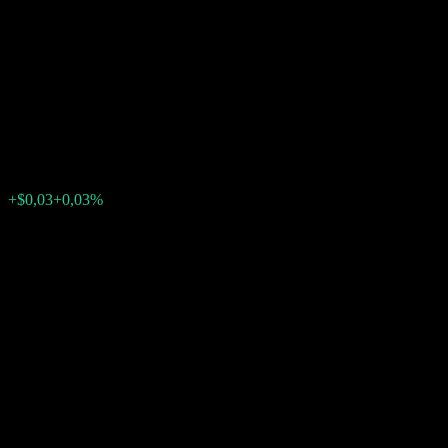
Autocallable Contingent
Interest Barrier Note
ABSGCXX
$99,40
0
+$0,03
+0,03%
Minggu lalu