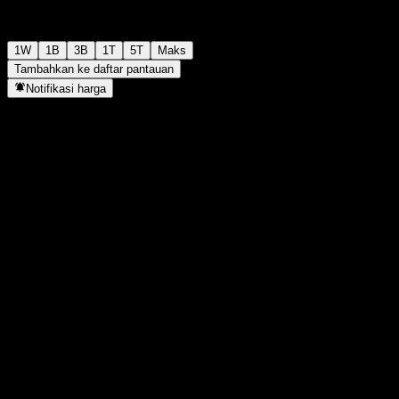
1W
1B
3B
1T
5T
Maks
Tambahkan ke daftar pantauan
Notifikasi harga
Statistik
Tertinggi hari ini
-
Terendah hari ini
-
Tertinggi 52M
99,64
Terendah 52M
82,24
Volume
-
Vol. rata2
-
Kap. pasar
0
Rasio P/E