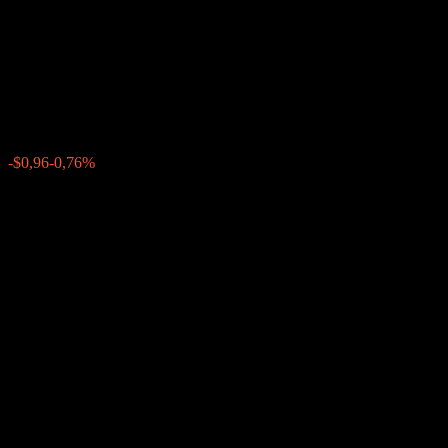
Point to Point Worst Of
Barrier Note ABSIXXX
$125,16
0
-$0,96
-0,76%
Minggu lalu