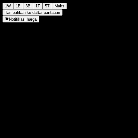
1W
1B
3B
1T
5T
Maks
Tambahkan ke daftar pantauan
Notifikasi harga
Statistik
Tertinggi hari ini
-
Terendah hari ini
-
Tertinggi 52M
125,16
Terendah 52M
95,68
Volume
-
Vol. rata2
-
Kap. pasar
0
Rasio P/E
-
Imbal hasil dividen