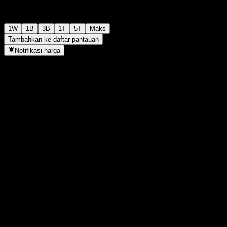
1W
1B
3B
1T
5T
Maks
Tambahkan ke daftar pantauan
Notifikasi harga
Statistik
Tertinggi hari ini
-
Terendah hari ini
-
Tertinggi 52M
107,28
Terendah 52M
92,29
Volume
-
Vol. rata2
-
Kap. pasar
0
Rasio P/E