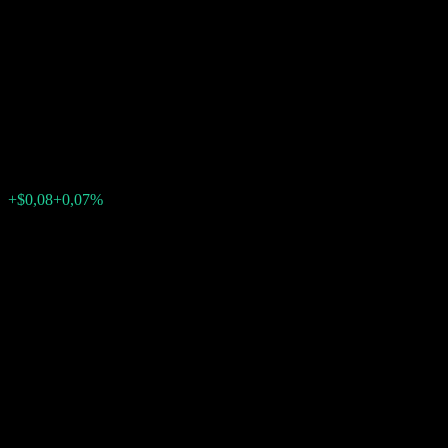
Autocallable Snowball Worst
Of Fully Principally Protected
Note ABSMIXX
$107,28
0
+$0,08
+0,07%
Minggu lalu