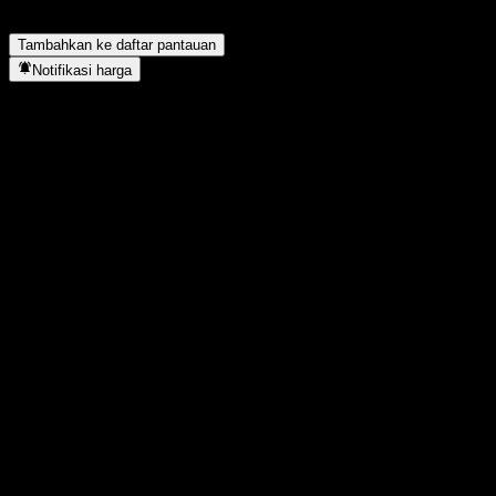
Of Fully Principally Protected Note ABSMIXX menyelesaikan split
saham?
▼
Tambahkan ke daftar pantauan
Notifikasi harga