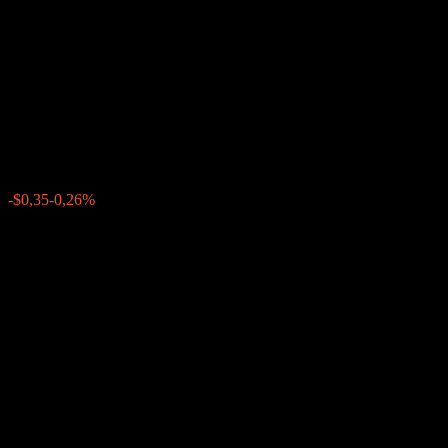
Company LLC Point to Point
Worst Of Barrier Note
ABUAZXX
$134,00
0
-$0,35
-0,26%
Minggu lalu