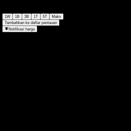
1W
1B
3B
1T
5T
Maks
Tambahkan ke daftar pantauan
Notifikasi harga
Statistik
Tertinggi hari ini
-
Terendah hari ini
-
Tertinggi 52M
134
Terendah 52M
103,26
Volume
-
Vol. rata2
-
Kap. pasar
0
Rasio P/E