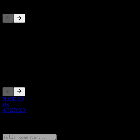
Pesaing
Daftar ini adalah analisis berdasarkan peristiwa pasar terbaru. Ini
bukan rekomendasi investasi.
Tentang
Show more...
CEO
Pencatatan
NASDAQ
US
ABXIYXX
0 Comments