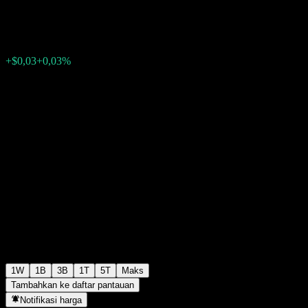
$99,88
0
+$0,03
+0,03%
Minggu lalu
1W
1B
3B
1T
5T
Maks
Tambahkan ke daftar pantauan
Notifikasi harga