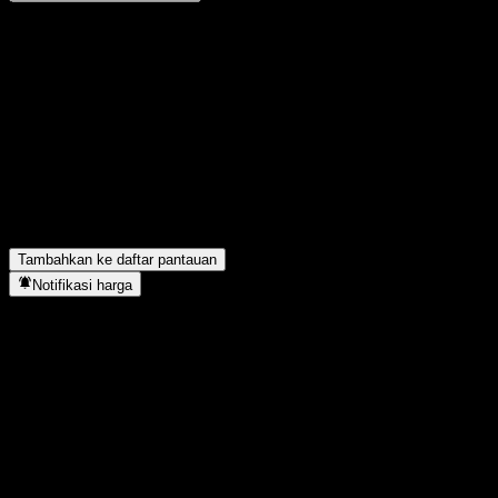
Bagikan pendapatmu
FAQ
Berapa harga saham ABXIYXX hari ini?
▼
Apa simbol saham ABXIYXX?
▼
Apakah harga saham ABXIYXX sedang naik?
▼
ABXIYXX berada di sektor apa?
▼
Kapan ABXIYXX menyelesaikan split saham?
▼
Tambahkan ke daftar pantauan
Notifikasi harga