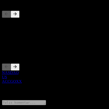
Pesaing
Daftar ini adalah analisis berdasarkan peristiwa pasar terbaru. Ini bu
Tentang
Show more...
CEO
Pencatatan
NASDAQ
US
ACCGOXX
0 Comments