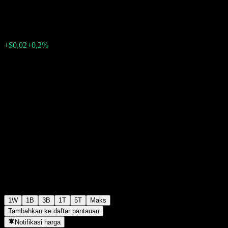
$9,90
0
+$0,02
+0,2%
Minggu lalu
1W
1B
3B
1T
5T
Maks
Tambahkan ke daftar pantauan
Notifikasi harga