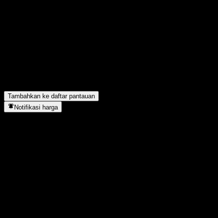
Bagikan pendapatmu
FAQ
Berapa harga saham UBS London Branch Autocallable Contingent
Apa simbol saham UBS London Branch Autocallable Contingent
UBS London Branch Autocallable Contingent Interest Barrier N
Kapan UBS London Branch Autocallable Contingent Interest Ba
Tambahkan ke daftar pantauan
Notifikasi harga