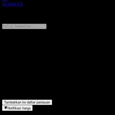
ACEDKXX
0 Comments
Bagikan pendapatmu
FAQ
Berapa harga saham UBS London Branch Autocallable
Contingent Interest Barrier Note ACEDKXX hari ini?
▼
Apa simbol saham UBS London Branch Autocallable Contingent
Interest Barrier Note ACEDKXX?
▼
UBS London Branch Autocallable Contingent Interest Barrier
Note ACEDKXX berada di sektor apa?
▼
Kapan UBS London Branch Autocallable Contingent Interest
Barrier Note ACEDKXX menyelesaikan split saham?
▼
Tambahkan ke daftar pantauan
Notifikasi harga