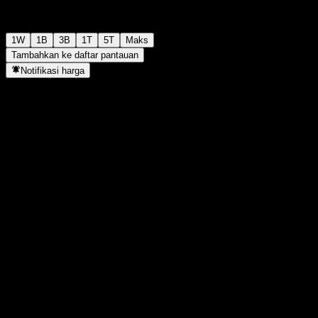
1W
1B
3B
1T
5T
Maks
Tambahkan ke daftar pantauan
Notifikasi harga
Statistik
Tertinggi hari ini
-
Terendah hari ini
-
Tertinggi 52M
10,25
Terendah 52M
9,62
Volume
-
Vol. rata2
-
Kap. pasar
0
Rasio P/E