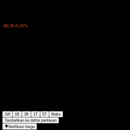
$113,21
0
-$0,30
-0,26%
Minggu lalu
1W
1B
3B
1T
5T
Maks
Tambahkan ke daftar pantauan
Notifikasi harga