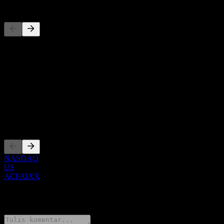
Pesaing
Daftar ini adalah analisis berdasarkan peristiwa pasar terbaru. Ini
bukan rekomendasi investasi.
Tentang
Show more...
CEO
Pencatatan
NASDAQ
US
ACFAIXX
0 Comments