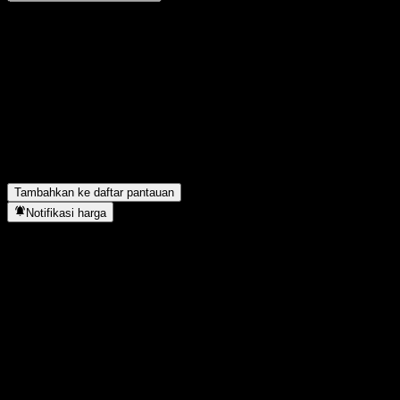
Bagikan pendapatmu
FAQ
Berapa harga saham ACFAIXX hari ini?
▼
Apa simbol saham ACFAIXX?
▼
ACFAIXX berada di sektor apa?
▼
Kapan ACFAIXX menyelesaikan split saham?
▼
Tambahkan ke daftar pantauan
Notifikasi harga