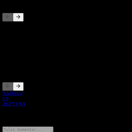
Pesaing
Daftar ini adalah analisis berdasarkan peristiwa pasar terbaru. Ini
bukan rekomendasi investasi.
Tentang
Show more...
CEO
Pencatatan
NASDAQ
US
ACFYVXX
0 Comments