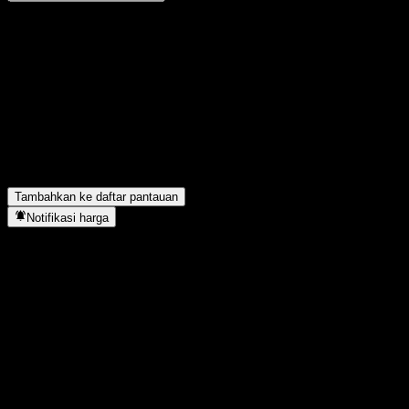
Bagikan pendapatmu
FAQ
Berapa harga saham ACFYVXX hari ini?
▼
Apa simbol saham ACFYVXX?
▼
ACFYVXX berada di sektor apa?
▼
Kapan ACFYVXX menyelesaikan split saham?
▼
Tambahkan ke daftar pantauan
Notifikasi harga