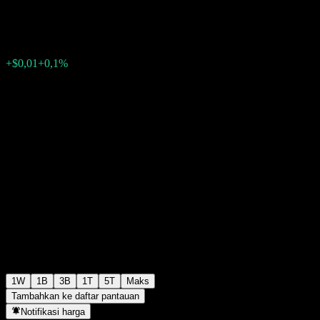
$10,45
0
+$0,01
+0,1%
Minggu lalu
1W
1B
3B
1T
5T
Maks
Tambahkan ke daftar pantauan
Notifikasi harga