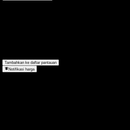
Bagikan pendapatmu
FAQ
Berapa harga saham ACGSYXX hari ini?
▼
Apa simbol saham ACGSYXX?
▼
ACGSYXX berada di sektor apa?
▼
Kapan ACGSYXX menyelesaikan split saham?
▼
Tambahkan ke daftar pantauan
Notifikasi harga