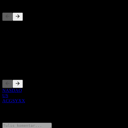
Pesaing
Daftar ini adalah analisis berdasarkan peristiwa pasar terbaru. Ini
bukan rekomendasi investasi.
Tentang
Show more...
CEO
Pencatatan
NASDAQ
US
ACGSYXX
0 Comments