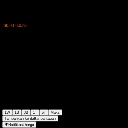
$101,38
0
-$0,03
-0,03%
Minggu lalu
1W
1B
3B
1T
5T
Maks
Tambahkan ke daftar pantauan
Notifikasi harga