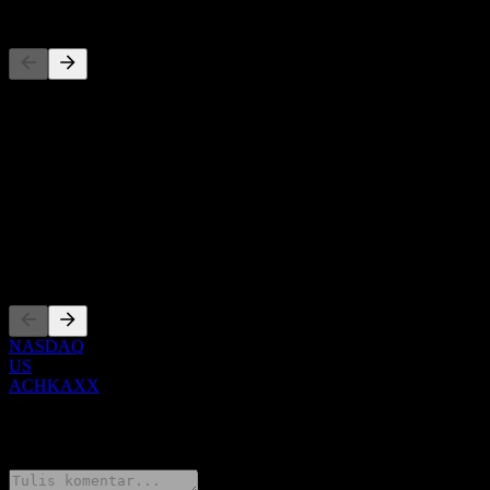
Pesaing
Daftar ini adalah analisis berdasarkan peristiwa pasar terbaru. Ini
bukan rekomendasi investasi.
Tentang
Show more...
CEO
Pencatatan
NASDAQ
US
ACHKAXX
0 Comments