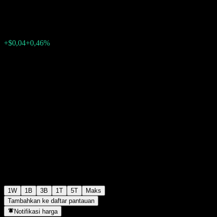
$8,80
0
+$0,04
+0,46%
Minggu lalu
1W
1B
3B
1T
5T
Maks
Tambahkan ke daftar pantauan
Notifikasi harga