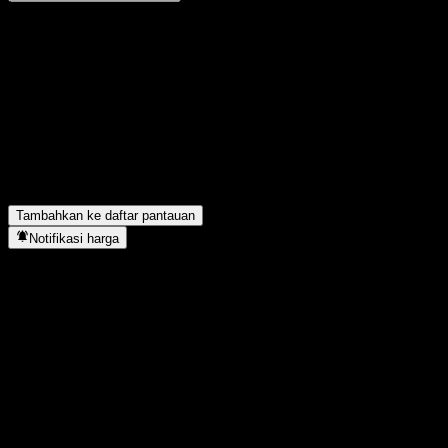
Bagikan pendapatmu
FAQ
Berapa harga saham ACHKAXX hari ini?
▼
Apa simbol saham ACHKAXX?
▼
ACHKAXX berada di sektor apa?
▼
Kapan ACHKAXX menyelesaikan split saham?
▼
Tambahkan ke daftar pantauan
Notifikasi harga