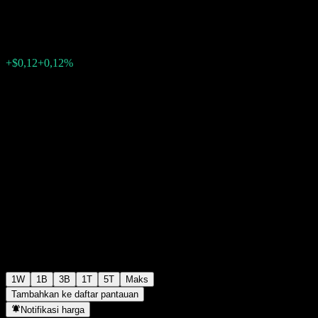
$98,69
0
+$0,12
+0,12%
Minggu lalu
1W
1B
3B
1T
5T
Maks
Tambahkan ke daftar pantauan
Notifikasi harga