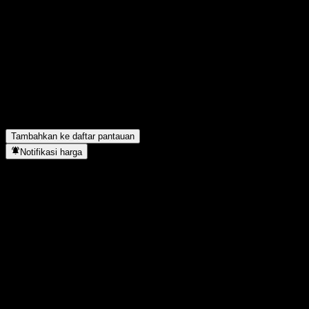
Bagikan pendapatmu
FAQ
Berapa harga saham BofA Finance LLC Issuer Callable Contingen
Apa simbol saham BofA Finance LLC Issuer Callable Contingent
BofA Finance LLC Issuer Callable Contingent Interest Worst Of
Kapan BofA Finance LLC Issuer Callable Contingent Interest W
Tambahkan ke daftar pantauan
Notifikasi harga