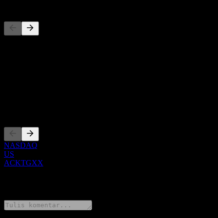
Pesaing
Daftar ini adalah analisis berdasarkan peristiwa pasar terbaru. Ini bu
Tentang
Show more...
CEO
Pencatatan
NASDAQ
US
ACKTGXX
0 Comments