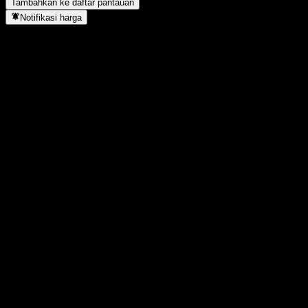
Tambahkan ke daftar pantauan
Notifikasi harga
Statistik
Tertinggi hari ini
-
Terendah hari ini
-
Tertinggi 52M
104,06
Terendah 52M
89,86
Volume
-
Vol. rata2
-
Kap. pasar
0
Rasio P/E
-
Imbal hasil dividen
-
Dividen