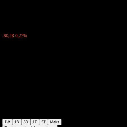
Point Buffer Note ACOZWXX
$104,06
0
-$0,28
-0,27%
Minggu lalu
1W
1B
3B
1T
5T
Maks