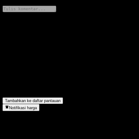
Bagikan pendapatmu
FAQ
Berapa harga saham GS Finance Capped Point to Point Buffer
Note ACOZWXX hari ini?
▼
Apa simbol saham GS Finance Capped Point to Point Buffer
Note ACOZWXX?
▼
GS Finance Capped Point to Point Buffer Note ACOZWXX
berada di sektor apa?
▼
Kapan GS Finance Capped Point to Point Buffer Note
ACOZWXX menyelesaikan split saham?
▼
Tambahkan ke daftar pantauan
Notifikasi harga