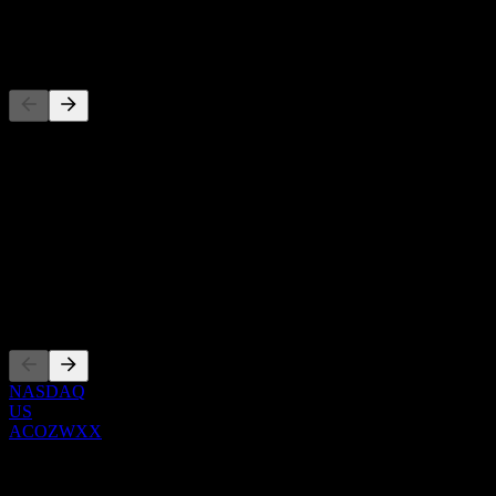
-
Pesaing
Daftar ini adalah analisis berdasarkan peristiwa pasar terbaru. Ini
bukan rekomendasi investasi.
Tentang
Show more...
CEO
Pencatatan
NASDAQ
US
ACOZWXX
0 Comments