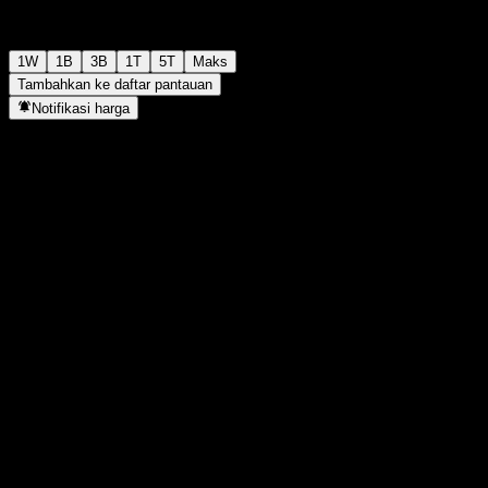
1W
1B
3B
1T
5T
Maks
Tambahkan ke daftar pantauan
Notifikasi harga
Statistik
Tertinggi hari ini
-
Terendah hari ini
-
Tertinggi 52M
101,28
Terendah 52M
92,58
Volume
-
Vol. rata2
-
Kap. pasar
0
Rasio P/E