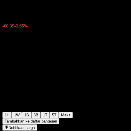
€59,34
0
-€0,39
-0,65%
Thursday 06:04
1H
1W
1B
3B
1T
5T
Maks
Tambahkan ke daftar pantauan
Notifikasi harga