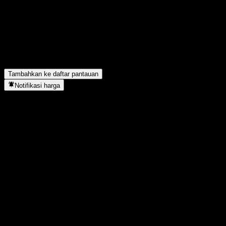
Apa simbol saham Amundi Core EUR High Yield Bond UCITS
Acc?
▼
Apakah harga saham Amundi Core EUR High Yield Bond
UCITS Acc sedang naik?
▼
Amundi Core EUR High Yield Bond UCITS Acc berada di
sektor apa?
▼
Kapan Amundi Core EUR High Yield Bond UCITS Acc
menyelesaikan split saham?
▼
Tambahkan ke daftar pantauan
Notifikasi harga