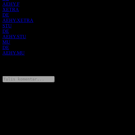
AEHY.F
XETRA
DE
AEHY.XETRA
STU
DE
AEHY.STU
MU
DE
AEHY.MU
0 Comments
Bagikan pendapatmu
FAQ
Berapa harga saham Amundi Core EUR High Yield Bond
UCITS Acc hari ini?
▼