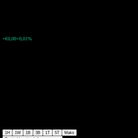
Bond UCITS Acc
€10,40
4
+€0,00
+0,01%
Friday 15:30
1H
1W
1B
3B
1T
5T
Maks