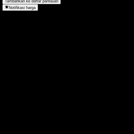
Tambahkan ke daftar pantauan
Notifikasi harga
Statistik
Tertinggi hari ini
10,4
Terendah hari ini
10,4
Tertinggi 52M
10,43
Terendah 52M
10,22
Volume
-
Vol. rata2
-
Kap. pasar
0
Rasio P/E
-
Imbal hasil dividen
-
Dividen