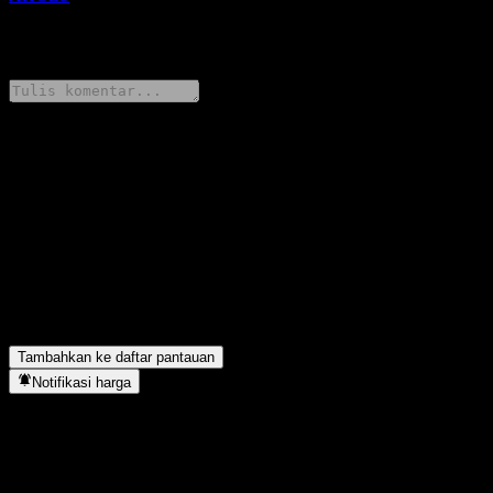
0 Comments
Bagikan pendapatmu
FAQ
Berapa harga saham Membership Int Ser Glenncrest hari ini?
▼
Apa simbol saham Membership Int Ser Glenncrest?
▼
Membership Int Ser Glenncrest berada di sektor apa?
▼
Kapan Membership Int Ser Glenncrest menyelesaikan split
saham?
▼
Tambahkan ke daftar pantauan
Notifikasi harga