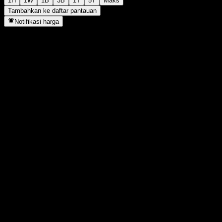
1H
1W
1B
3B
1T
5T
Maks
Tambahkan ke daftar pantauan
Notifikasi harga
Statistik
Tertinggi hari ini
-
Terendah hari ini
-
Tertinggi 52M
-
Terendah 52M
-
Volume
-
Vol. rata2
-
Kap. pasar
0
Rasio P/E
-
Imbal hasil dividen
-