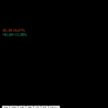
Glenncrest
$6,50
0
-$1,30
-16,67%
Tuesday 17:14
+$1,00
+15,38%
Friday 20:01
Setelah jam bursa