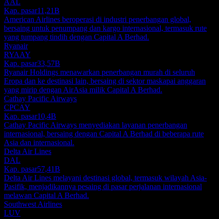
AAL
Kap. pasar
11,21B
American Airlines beroperasi di industri penerbangan global,
bersaing untuk penumpang dan kargo internasional, termasuk rute
yang tumpang tindih dengan Capital A Berhad.
Ryanair
RYAAY
Kap. pasar
33,57B
Ryanair Holdings menawarkan penerbangan murah di seluruh
Eropa dan ke destinasi lain, bersaing di sektor maskapai anggaran
yang mirip dengan AirAsia milik Capital A Berhad.
Cathay Pacific Airways
CPCAY
Kap. pasar
10,4B
Cathay Pacific Airways menyediakan layanan penerbangan
internasional, bersaing dengan Capital A Berhad di beberapa rute
Asia dan internasional.
Delta Air Lines
DAL
Kap. pasar
57,41B
Delta Air Lines melayani destinasi global, termasuk wilayah Asia-
Pasifik, menjadikannya pesaing di pasar perjalanan internasional
melawan Capital A Berhad.
Southwest Airlines
LUV