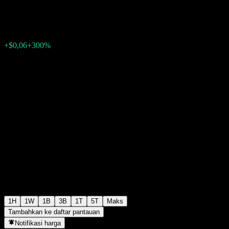
$0,080000
46
+$0,06
+300%
Tuesday 17:43
1H
1W
1B
3B
1T
5T
Maks
Tambahkan ke daftar pantauan
Notifikasi harga