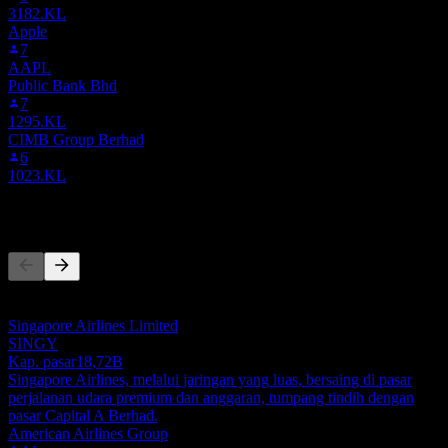
3182.KL
Apple
7
AAPL
Public Bank Bhd
7
1295.KL
CIMB Group Berhad
6
1023.KL
Pesaing
Daftar ini adalah analisis berdasarkan peristiwa pasar terbaru. Ini
bukan rekomendasi investasi.
Singapore Airlines Limited
SINGY
Kap. pasar
18,72B
Singapore Airlines, melalui jaringan yang luas, bersaing di pasar
perjalanan udara premium dan anggaran, tumpang tindih dengan
pasar Capital A Berhad.
American Airlines Group