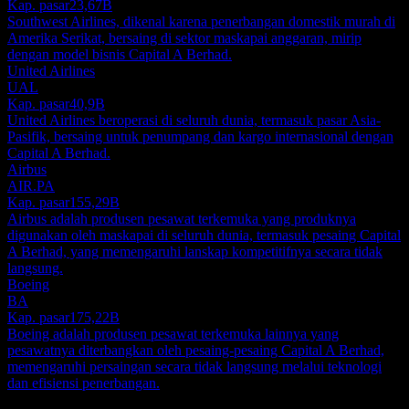
Kap. pasar
23,67B
Southwest Airlines, dikenal karena penerbangan domestik murah di
Amerika Serikat, bersaing di sektor maskapai anggaran, mirip
dengan model bisnis Capital A Berhad.
United Airlines
UAL
Kap. pasar
40,9B
United Airlines beroperasi di seluruh dunia, termasuk pasar Asia-
Pasifik, bersaing untuk penumpang dan kargo internasional dengan
Capital A Berhad.
Airbus
AIR.PA
Kap. pasar
155,29B
Airbus adalah produsen pesawat terkemuka yang produknya
digunakan oleh maskapai di seluruh dunia, termasuk pesaing Capital
A Berhad, yang memengaruhi lanskap kompetitifnya secara tidak
langsung.
Boeing
BA
Kap. pasar
175,22B
Boeing adalah produsen pesawat terkemuka lainnya yang
pesawatnya diterbangkan oleh pesaing-pesaing Capital A Berhad,
memengaruhi persaingan secara tidak langsung melalui teknologi
dan efisiensi penerbangan.