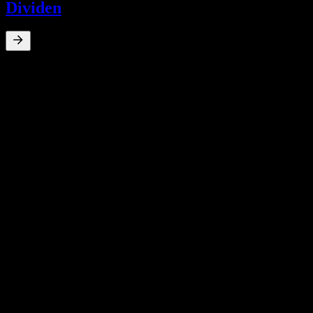
Dividen
0
%
Imbal hasil dividen
Aug 19
$0,21
Apr 19
$0,03
Dec 18
$0,10
Jul 18
$0,03
Oct 17
$0,03
Pertumbuhan 10T
N/A
Pertumbuhan 5T
N/A
Pertumbuhan 3T
N/A
Pertumbuhan 1T
N/A