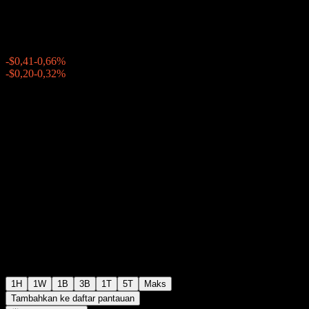
$61,95
736
-$0,41
-0,66%
20:00 Hari ini
-$0,20
-0,32%
20:32
Setelah jam bursa
1H
1W
1B
3B
1T
5T
Maks
Tambahkan ke daftar pantauan